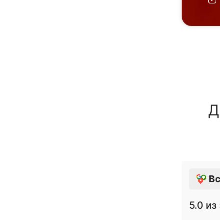
Д
Вс
5.0
из 