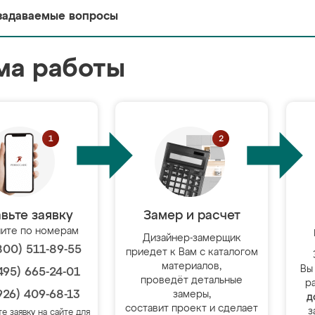
задаваемые вопросы
ма работы
вьте заявку
Замер и расчет
ите по номерам
Дизайнер-замерщик
800) 511-89-55
приедет к Вам с каталогом
материалов,
Вы
495) 665-24-01
проведёт детальные
р
926) 409-68-13
замеры,
д
составит проект и сделает
з
те заявку на сайте для