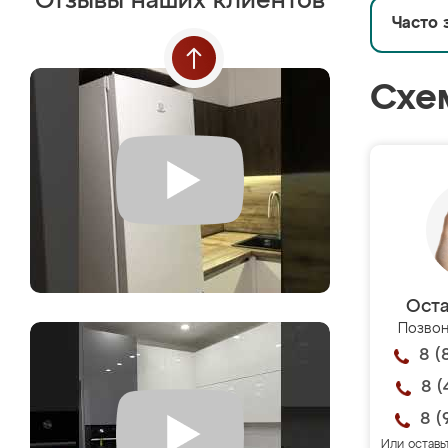
Отзывы наших клиентов
Часто 
Схе
Оста
Позвон
8 (
8 (
8 (
Или оставь