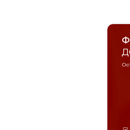
Ф
Д
Ост