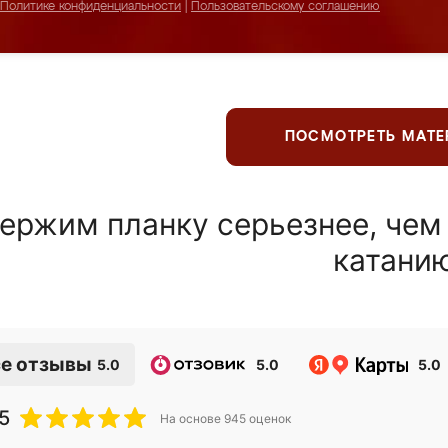
Политике конфиденциальности
|
Пользовательскому соглашению
ПОСМОТРЕТЬ МАТ
ержим планку серьезнее, чем
катани
е отзывы
5.0
5.0
5.0
5
На основе
945
оценок