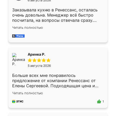
6 августа 2026
мебели буду заказывать только здесь.
Заказывала кухню в Ренессанс, осталась
очень довольна. Менеджер всё быстро
посчитала, на вопросы отвечала сразу.
Замерщик приехал в субботу, подошёл к
Читать полностью
делу со всей ответственностью. Собрали
за день, ребята работали аккуратно, даже
пыли почти не было. Качество отличное,
ящики ходят плавно, ничего не скрипит.
Всё подошло как влитое.
Аринка Р.
5 августа 2026
Больше всех мне понравилось
предложение от компании Ренессанс от
Елены Сергеевой. Подходяшщая цена и
короткие сроки изготовления. Приехавший
Читать полностью
для замера сотрудник Владислав
предложил по моему эскизу самый
1
подходящий вариант шкафа. Немного его
видоизменил, получилось даже лучше, чем