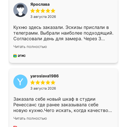
я хотела.
Ярослава
3 августа 2026
Кухню здесь заказали. Эскизы прислали в
телеграмм. Выбрали наиболее подходящий.
Согласовали день для замера. Через 3
недели кухня была уже готова. Остались
Читать полностью
довольны работой. Спасибо Ренессанс
мебель за качественную работу!
yaroslava1986
3 августа 2026
Заказала себе новый шкаф в студии
Ренессанс где ранее заказывала себе
новую кухню.Чего искать, когда качеством
вполне довольна. Служит кухня уже почти
Читать полностью
два года, нареканий нет.