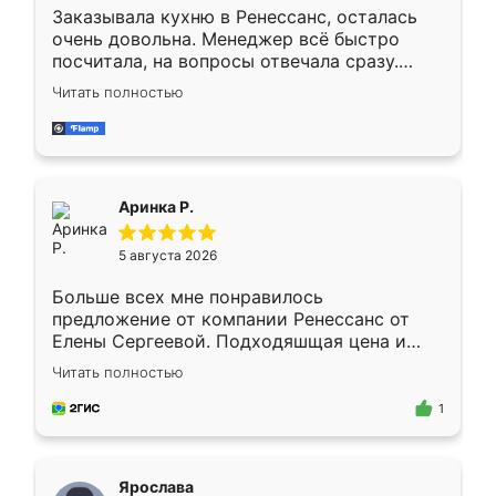
Заказывала кухню в Ренессанс, осталась
очень довольна. Менеджер всё быстро
посчитала, на вопросы отвечала сразу.
Замерщик приехал в субботу, подошёл к
Читать полностью
делу со всей ответственностью. Собрали
за день, ребята работали аккуратно, даже
пыли почти не было. Качество отличное,
ящики ходят плавно, ничего не скрипит.
Всё подошло как влитое.
Аринка Р.
5 августа 2026
Больше всех мне понравилось
предложение от компании Ренессанс от
Елены Сергеевой. Подходяшщая цена и
короткие сроки изготовления. Приехавший
Читать полностью
для замера сотрудник Владислав
предложил по моему эскизу самый
1
подходящий вариант шкафа. Немного его
видоизменил, получилось даже лучше, чем
я хотела.
Ярослава