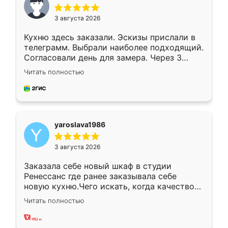
3 августа 2026
Кухню здесь заказали. Эскизы прислали в
телеграмм. Выбрали наиболее подходящий.
Согласовали день для замера. Через 3
недели кухня была уже готова. Остались
Читать полностью
довольны работой. Спасибо Ренессанс
мебель за качественную работу!
yaroslava1986
3 августа 2026
Заказала себе новый шкаф в студии
Ренессанс где ранее заказывала себе
новую кухню.Чего искать, когда качеством
вполне довольна. Служит кухня уже почти
Читать полностью
два года, нареканий нет.