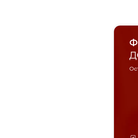
Ф
Д
Ост