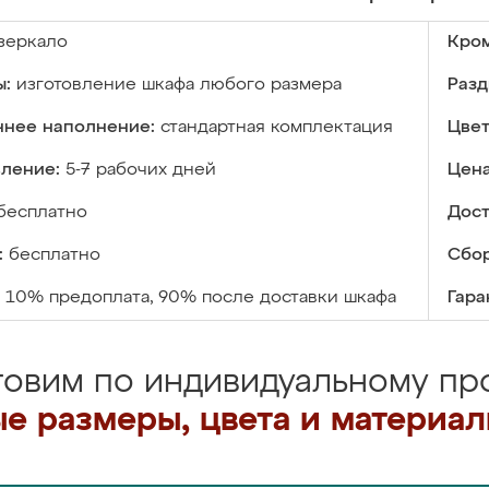
зеркало
Кром
ы:
изготовление шкафа любого размера
Разд
ннее наполнение:
стандартная комплектация
Цвет
вление:
5-7 рабочих дней
Цена
бесплатно
Дост
:
бесплатно
Сбор
10% предоплата, 90% после доставки шкафа
Гара
товим по индивидуальному про
е размеры, цвета и материа