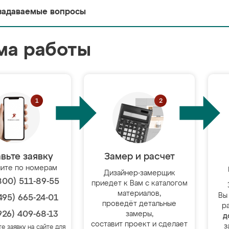
задаваемые вопросы
ма работы
вьте заявку
Замер и расчет
ите по номерам
Дизайнер-замерщик
800) 511-89-55
приедет к Вам с каталогом
материалов,
Вы
495) 665-24-01
проведёт детальные
р
926) 409-68-13
замеры,
д
составит проект и сделает
з
те заявку на сайте для