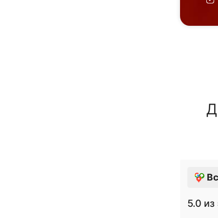
Д
Вс
5.0
из 