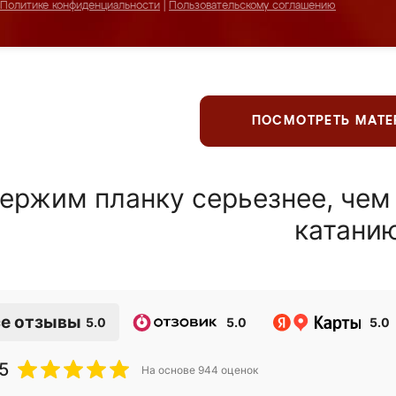
Политике конфиденциальности
|
Пользовательскому соглашению
ПОСМОТРЕТЬ МАТ
ержим планку серьезнее, чем
катани
е отзывы
5.0
5.0
5.0
5
На основе
944
оценок