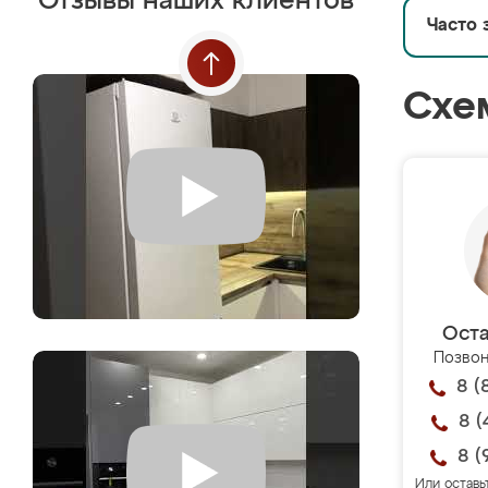
Отзывы наших клиентов
Часто 
Схе
Оста
Позвон
8 (
8 (
8 (
Или оставь