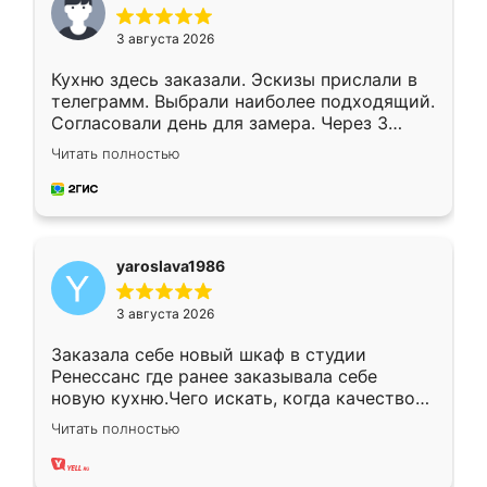
3 августа 2026
Кухню здесь заказали. Эскизы прислали в
телеграмм. Выбрали наиболее подходящий.
Согласовали день для замера. Через 3
недели кухня была уже готова. Остались
Читать полностью
довольны работой. Спасибо Ренессанс
мебель за качественную работу!
yaroslava1986
3 августа 2026
Заказала себе новый шкаф в студии
Ренессанс где ранее заказывала себе
новую кухню.Чего искать, когда качеством
вполне довольна. Служит кухня уже почти
Читать полностью
два года, нареканий нет.