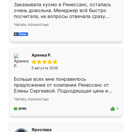
Заказывала кухню в Ренессанс, осталась
очень довольна. Менеджер всё быстро
посчитала, на вопросы отвечала сразу.
Замерщик приехал в субботу, подошёл к
Читать полностью
делу со всей ответственностью. Собрали
за день, ребята работали аккуратно, даже
пыли почти не было. Качество отличное,
ящики ходят плавно, ничего не скрипит.
Всё подошло как влитое.
Аринка Р.
5 августа 2026
Больше всех мне понравилось
предложение от компании Ренессанс от
Елены Сергеевой. Подходяшщая цена и
короткие сроки изготовления. Приехавший
Читать полностью
для замера сотрудник Владислав
предложил по моему эскизу самый
1
подходящий вариант шкафа. Немного его
видоизменил, получилось даже лучше, чем
я хотела.
Ярослава