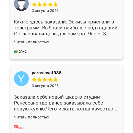
3 августа 2026
Кухню здесь заказали. Эскизы прислали в
телеграмм. Выбрали наиболее подходящий.
Согласовали день для замера. Через 3
недели кухня была уже готова. Остались
Читать полностью
довольны работой. Спасибо Ренессанс
мебель за качественную работу!
yaroslava1986
3 августа 2026
Заказала себе новый шкаф в студии
Ренессанс где ранее заказывала себе
новую кухню.Чего искать, когда качеством
вполне довольна. Служит кухня уже почти
Читать полностью
два года, нареканий нет.