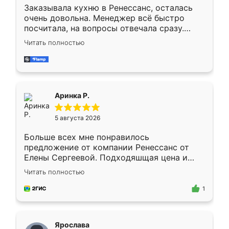
Заказывала кухню в Ренессанс, осталась
очень довольна. Менеджер всё быстро
посчитала, на вопросы отвечала сразу.
Замерщик приехал в субботу, подошёл к
Читать полностью
делу со всей ответственностью. Собрали
за день, ребята работали аккуратно, даже
пыли почти не было. Качество отличное,
ящики ходят плавно, ничего не скрипит.
Всё подошло как влитое.
Аринка Р.
5 августа 2026
Больше всех мне понравилось
предложение от компании Ренессанс от
Елены Сергеевой. Подходяшщая цена и
короткие сроки изготовления. Приехавший
Читать полностью
для замера сотрудник Владислав
предложил по моему эскизу самый
1
подходящий вариант шкафа. Немного его
видоизменил, получилось даже лучше, чем
я хотела.
Ярослава