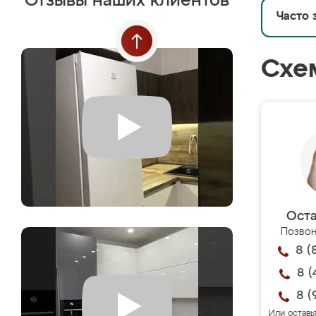
Отзывы наших клиентов
Часто 
Схе
Оста
Позвон
8 (
8 (
8 (
Или оставь