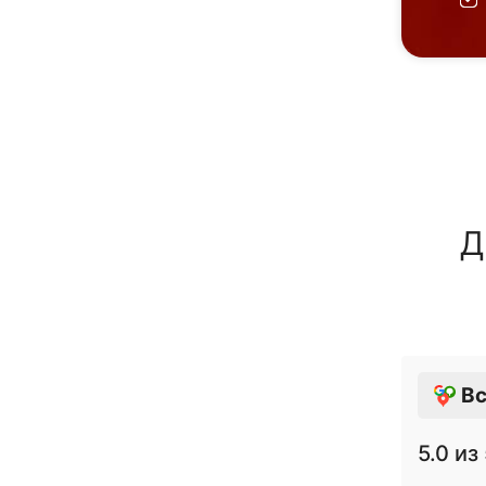
Д
Вс
5.0
из 