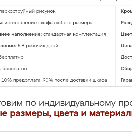
пескоструйный рисунок
Кром
ы:
изготовление шкафа любого размера
Разд
ннее наполнение:
стандартная комплектация
Цвет
вление:
5-7 рабочих дней
Цена
бесплатно
Дост
:
бесплатно
Сбор
10% предоплата, 90% после доставки шкафа
Гара
товим по индивидуальному про
е размеры, цвета и материа