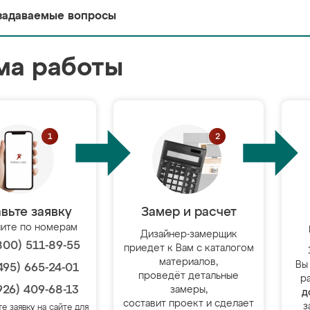
задаваемые вопросы
ма работы
вьте заявку
Замер и расчет
ите по номерам
Дизайнер-замерщик
800) 511-89-55
приедет к Вам с каталогом
материалов,
Вы
495) 665-24-01
проведёт детальные
р
926) 409-68-13
замеры,
д
составит проект и сделает
з
те заявку на сайте для