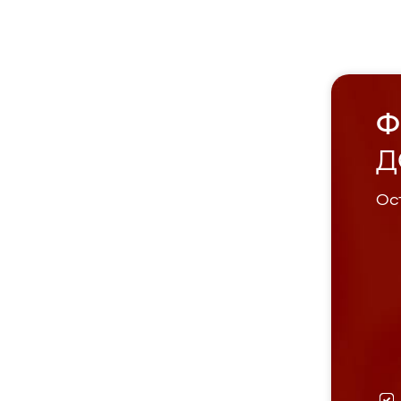
Ф
Д
Ост