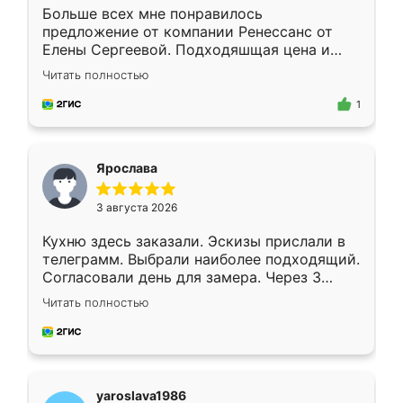
Больше всех мне понравилось
предложение от компании Ренессанс от
Елены Сергеевой. Подходяшщая цена и
короткие сроки изготовления. Приехавший
Читать полностью
для замера сотрудник Владислав
предложил по моему эскизу самый
1
подходящий вариант шкафа. Немного его
видоизменил, получилось даже лучше, чем
я хотела.
Ярослава
3 августа 2026
Кухню здесь заказали. Эскизы прислали в
телеграмм. Выбрали наиболее подходящий.
Согласовали день для замера. Через 3
недели кухня была уже готова. Остались
Читать полностью
довольны работой. Спасибо Ренессанс
мебель за качественную работу!
yaroslava1986