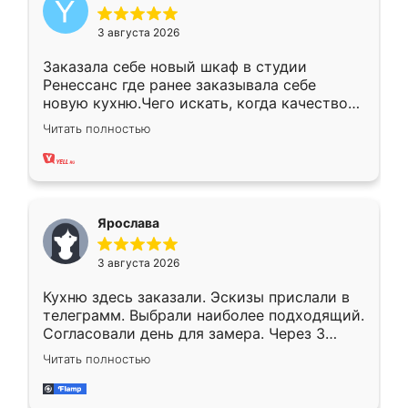
3 августа 2026
Заказала себе новый шкаф в студии
Ренессанс где ранее заказывала себе
новую кухню.Чего искать, когда качеством
вполне довольна. Служит кухня уже почти
Читать полностью
два года, нареканий нет.
Ярослава
3 августа 2026
Кухню здесь заказали. Эскизы прислали в
телеграмм. Выбрали наиболее подходящий.
Согласовали день для замера. Через 3
недели кухня была уже готова. Остались
Читать полностью
довольны работой. Спасибо Ренессанс
мебель за качественную работу!