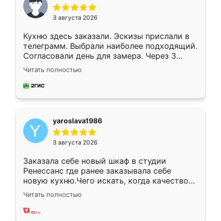
3 августа 2026
Кухню здесь заказали. Эскизы прислали в
телеграмм. Выбрали наиболее подходящий.
Согласовали день для замера. Через 3
недели кухня была уже готова. Остались
Читать полностью
довольны работой. Спасибо Ренессанс
мебель за качественную работу!
yaroslava1986
3 августа 2026
Заказала себе новый шкаф в студии
Ренессанс где ранее заказывала себе
новую кухню.Чего искать, когда качеством
вполне довольна. Служит кухня уже почти
Читать полностью
два года, нареканий нет.