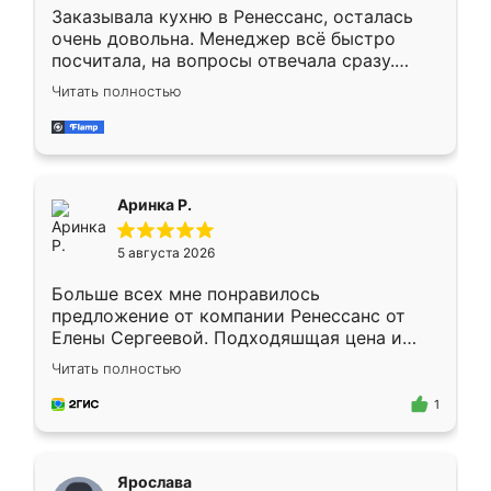
Заказывала кухню в Ренессанс, осталась
очень довольна. Менеджер всё быстро
посчитала, на вопросы отвечала сразу.
Замерщик приехал в субботу, подошёл к
Читать полностью
делу со всей ответственностью. Собрали
за день, ребята работали аккуратно, даже
пыли почти не было. Качество отличное,
ящики ходят плавно, ничего не скрипит.
Всё подошло как влитое.
Аринка Р.
5 августа 2026
Больше всех мне понравилось
предложение от компании Ренессанс от
Елены Сергеевой. Подходяшщая цена и
короткие сроки изготовления. Приехавший
Читать полностью
для замера сотрудник Владислав
предложил по моему эскизу самый
1
подходящий вариант шкафа. Немного его
видоизменил, получилось даже лучше, чем
я хотела.
Ярослава