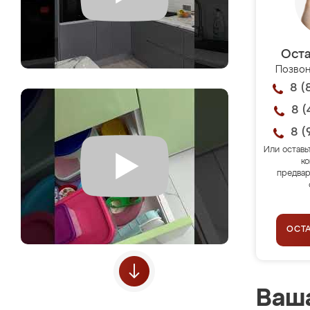
Оста
Позвон
8 (
8 (
8 (
Или оставь
ко
предвар
ОСТ
Ваша