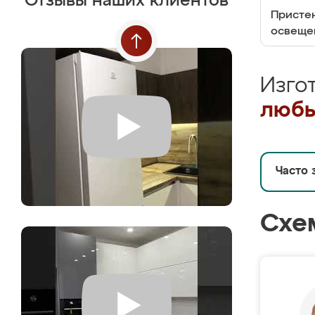
Отзывы наших клиентов
Пристен
освеще
Изго
любы
Часто 
Схе