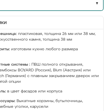
▼
ики
лешница:
пластиковая, толщина 26 мм или 38 мм;
скусственного камня, толщина 38 мм
риты:
изготовим кухню любого размера
тные системы :
ПВШ полного открывания,
ембоксы BOYARD (Россия), Blum (Австрия) или
ich (Германия) с плавным закрыванием дверок или
этой опции
ль:
в цвет фасадов или корпуса
ссуары:
Выкатные корзины, бутылочницы,
ебные уголки, карусели