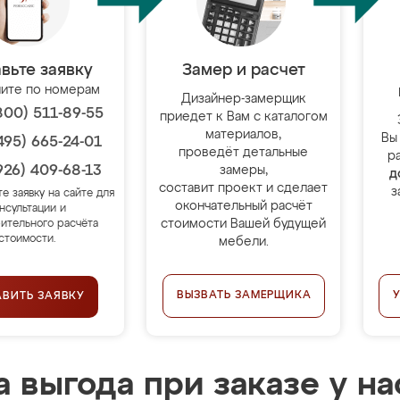
вьте заявку
Замер и расчет
ите по номерам
Дизайнер-замерщик
800) 511-89-55
приедет к Вам с каталогом
материалов,
Вы
495) 665-24-01
проведёт детальные
р
926) 409-68-13
замеры,
д
составит проект и сделает
з
те заявку на сайте для
окончательный расчёт
нсультации и
стоимости Вашей будущей
ительного расчёта
стоимости.
мебели.
ВЫЗВАТЬ ЗАМЕРЩИКА
АВИТЬ ЗАЯВКУ
 выгода при заказе у на