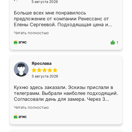
5 августа 2026
Больше всех мне понравилось
предложение от компании Ренессанс от
Елены Сергеевой. Подходяшщая цена и
короткие сроки изготовления. Приехавший
Читать полностью
для замера сотрудник Владислав
предложил по моему эскизу самый
1
подходящий вариант шкафа. Немного его
видоизменил, получилось даже лучше, чем
я хотела.
Ярослава
3 августа 2026
Кухню здесь заказали. Эскизы прислали в
телеграмм. Выбрали наиболее подходящий.
Согласовали день для замера. Через 3
недели кухня была уже готова. Остались
Читать полностью
довольны работой. Спасибо Ренессанс
мебель за качественную работу!