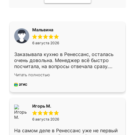
Мальвина
6 августа 2026
Заказывала кухню в Ренессанс, осталась
очень довольна. Менеджер всё быстро
посчитала, на вопросы отвечала сразу.
Замерщик приехал в субботу, подошёл к
Читать полностью
делу со всей ответственностью. Собрали
за день, ребята работали аккуратно, даже
пыли почти не было. Качество отличное,
ящики ходят плавно, ничего не скрипит.
Всё подошло как влитое.
Игорь М.
6 августа 2026
На самом деле в Ренессанс уже не первый