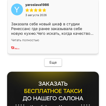
yaroslava1986
3 августа 2026
Заказала себе новый шкаф в студии
Ренессанс где ранее заказывала себе
новую кухню.Чего искать, когда качеством
вполне довольна. Служит кухня уже почти
Читать полностью
два года, нареканий нет.
Еще
ЗАКАЗАТЬ
БЕСПЛАТНОЕ ТАКСИ
ДО НАШЕГО САЛОНА