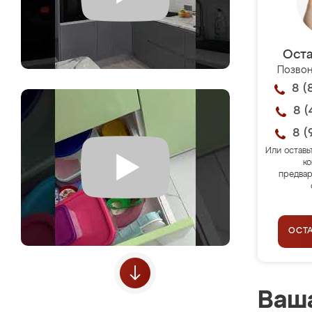
Оста
Позвон
8 (
8 (
8 (
Или оставь
ко
предвар
ОСТ
Ваша