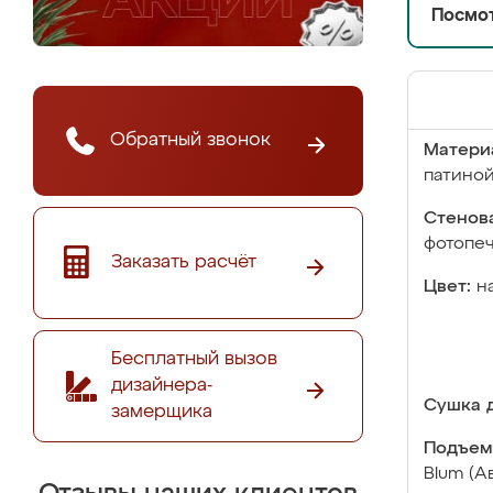
Посмот
Обратный звонок
Матери
патино
Стенова
фотопе
Заказать расчёт
Цвет:
н
Бесплатный вызов
дизайнера-
Сушка д
замерщика
Подъем
Blum (А