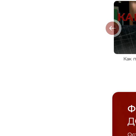
Как 
Ф
Д
Ост