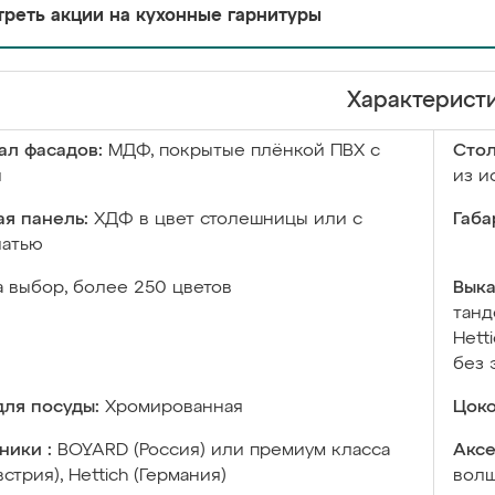
реть акции на кухонные гарнитуры
Характерист
ал фасадов:
МДФ, покрытые плёнкой ПВХ с
Сто
й
из и
я панель:
ХДФ в цвет столешницы или с
Габа
чатью
а выбор, более 250 цветов
Выка
танд
Hett
без 
ля посуды:
Хромированная
Цоко
ники :
BOYARD (Россия) или премиум класса
Аксе
встрия), Hettich (Германия)
волш