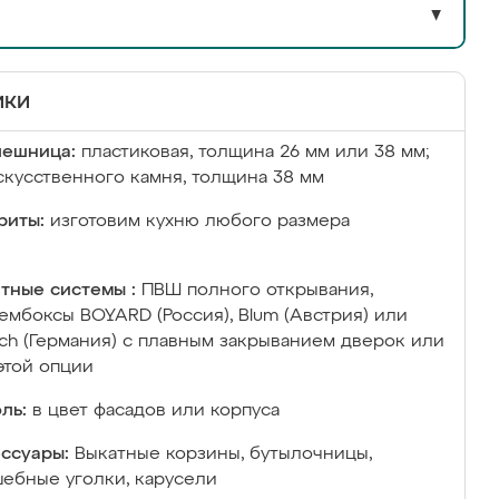
▼
ики
лешница:
пластиковая, толщина 26 мм или 38 мм;
скусственного камня, толщина 38 мм
риты:
изготовим кухню любого размера
тные системы :
ПВШ полного открывания,
ембоксы BOYARD (Россия), Blum (Австрия) или
ich (Германия) с плавным закрыванием дверок или
этой опции
ль:
в цвет фасадов или корпуса
ссуары:
Выкатные корзины, бутылочницы,
ебные уголки, карусели