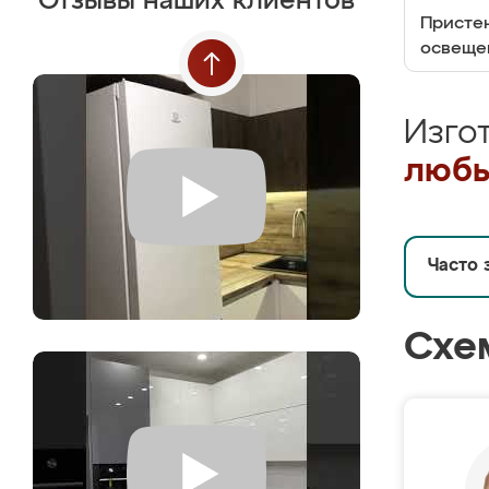
Отзывы наших клиентов
Пристен
освеще
Изго
любы
Часто 
Схе