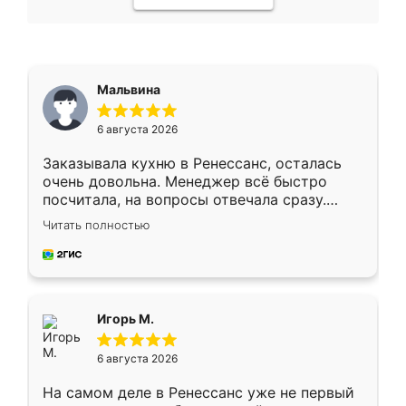
Мальвина
6 августа 2026
Заказывала кухню в Ренессанс, осталась
очень довольна. Менеджер всё быстро
посчитала, на вопросы отвечала сразу.
Замерщик приехал в субботу, подошёл к
Читать полностью
делу со всей ответственностью. Собрали
за день, ребята работали аккуратно, даже
пыли почти не было. Качество отличное,
ящики ходят плавно, ничего не скрипит.
Всё подошло как влитое.
Игорь М.
6 августа 2026
На самом деле в Ренессанс уже не первый