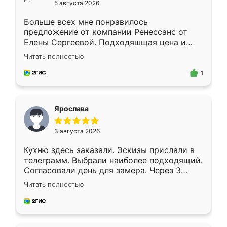
5 августа 2026
Больше всех мне понравилось
предложение от компании Ренессанс от
Елены Сергеевой. Подходяшщая цена и
короткие сроки изготовления. Приехавший
Читать полностью
для замера сотрудник Владислав
предложил по моему эскизу самый
1
подходящий вариант шкафа. Немного его
видоизменил, получилось даже лучше, чем
я хотела.
Ярослава
3 августа 2026
Кухню здесь заказали. Эскизы прислали в
телеграмм. Выбрали наиболее подходящий.
Согласовали день для замера. Через 3
недели кухня была уже готова. Остались
Читать полностью
довольны работой. Спасибо Ренессанс
мебель за качественную работу!