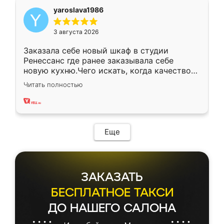
yaroslava1986
3 августа 2026
Заказала себе новый шкаф в студии
Ренессанс где ранее заказывала себе
новую кухню.Чего искать, когда качеством
вполне довольна. Служит кухня уже почти
Читать полностью
два года, нареканий нет.
Еще
ЗАКАЗАТЬ
БЕСПЛАТНОЕ ТАКСИ
ДО НАШЕГО САЛОНА