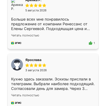
5 августа 2026
Больше всех мне понравилось
предложение от компании Ренессанс от
Елены Сергеевой. Подходяшщая цена и
короткие сроки изготовления. Приехавший
Читать полностью
для замера сотрудник Владислав
предложил по моему эскизу самый
1
подходящий вариант шкафа. Немного его
видоизменил, получилось даже лучше, чем
я хотела.
Ярослава
3 августа 2026
Кухню здесь заказали. Эскизы прислали в
телеграмм. Выбрали наиболее подходящий.
Согласовали день для замера. Через 3
недели кухня была уже готова. Остались
Читать полностью
довольны работой. Спасибо Ренессанс
мебель за качественную работу!