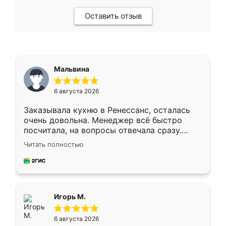
Оставить отзыв
Мальвина
6 августа 2026
Заказывала кухню в Ренессанс, осталась
очень довольна. Менеджер всё быстро
посчитала, на вопросы отвечала сразу.
Замерщик приехал в субботу, подошёл к
Читать полностью
делу со всей ответственностью. Собрали
за день, ребята работали аккуратно, даже
пыли почти не было. Качество отличное,
ящики ходят плавно, ничего не скрипит.
Всё подошло как влитое.
Игорь М.
6 августа 2026