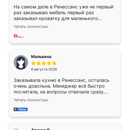
На самом деле в Ренессанс уже не первый
раз заказываю мебель первый раз
заказывал кроватку для маленького
ребёнка при его рождении ,во второй раз
Читать полностью
заказал шкаф-купе. По качеству очень
хорошее сборка достаточно быстрая,
также адекватные цены. До этого
сравнивал с разными конкурентами в этом
сегменте ,выбор у конкурентов куда
Мальвина
меньше, здесь же он более разнообразный.
Мне нравится ,если что-то потребуется из
6 августа 2026
мебели буду заказывать только здесь.
Заказывала кухню в Ренессанс, осталась
очень довольна. Менеджер всё быстро
посчитала, на вопросы отвечала сразу.
Замерщик приехал в субботу, подошёл к
Читать полностью
делу со всей ответственностью. Собрали
за день, ребята работали аккуратно, даже
пыли почти не было. Качество отличное,
ящики ходят плавно, ничего не скрипит.
Всё подошло как влитое.
Аринка Р.