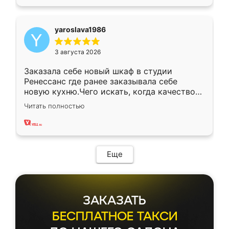
yaroslava1986
3 августа 2026
Заказала себе новый шкаф в студии
Ренессанс где ранее заказывала себе
новую кухню.Чего искать, когда качеством
вполне довольна. Служит кухня уже почти
Читать полностью
два года, нареканий нет.
Еще
ЗАКАЗАТЬ
БЕСПЛАТНОЕ ТАКСИ