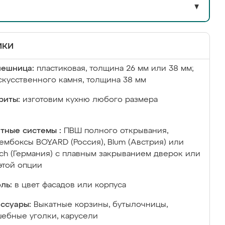
▼
ики
лешница:
пластиковая, толщина 26 мм или 38 мм;
скусственного камня, толщина 38 мм
риты:
изготовим кухню любого размера
тные системы :
ПВШ полного открывания,
ембоксы BOYARD (Россия), Blum (Австрия) или
ich (Германия) с плавным закрыванием дверок или
этой опции
ль:
в цвет фасадов или корпуса
ссуары:
Выкатные корзины, бутылочницы,
ебные уголки, карусели