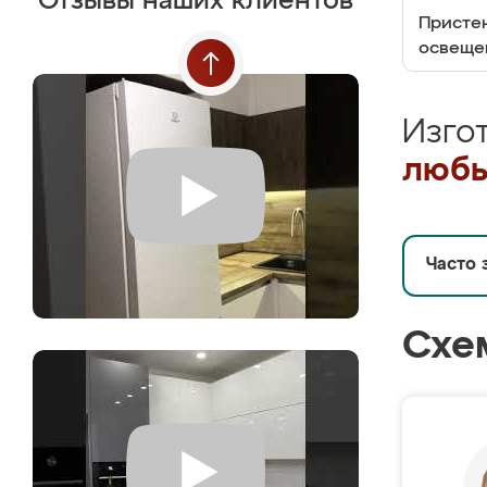
Отзывы наших клиентов
Пристен
освеще
Изго
любы
Часто 
Схе