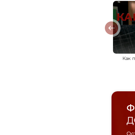
Как 
Ф
Д
Ост