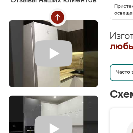
Отзывы наших клиентов
Пристен
освеще
Изго
любы
Часто 
Схе