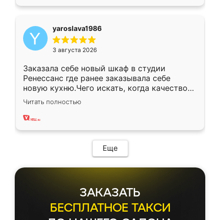
yaroslava1986
3 августа 2026
Заказала себе новый шкаф в студии
Ренессанс где ранее заказывала себе
новую кухню.Чего искать, когда качеством
вполне довольна. Служит кухня уже почти
Читать полностью
два года, нареканий нет.
Еще
ЗАКАЗАТЬ
БЕСПЛАТНОЕ ТАКСИ