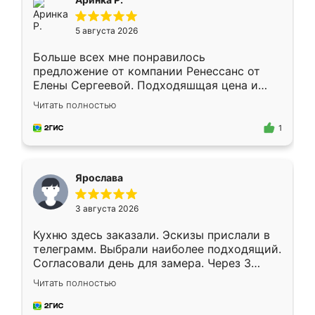
5 августа 2026
Больше всех мне понравилось
предложение от компании Ренессанс от
Елены Сергеевой. Подходяшщая цена и
короткие сроки изготовления. Приехавший
Читать полностью
для замера сотрудник Владислав
предложил по моему эскизу самый
1
подходящий вариант шкафа. Немного его
видоизменил, получилось даже лучше, чем
я хотела.
Ярослава
3 августа 2026
Кухню здесь заказали. Эскизы прислали в
телеграмм. Выбрали наиболее подходящий.
Согласовали день для замера. Через 3
недели кухня была уже готова. Остались
Читать полностью
довольны работой. Спасибо Ренессанс
мебель за качественную работу!