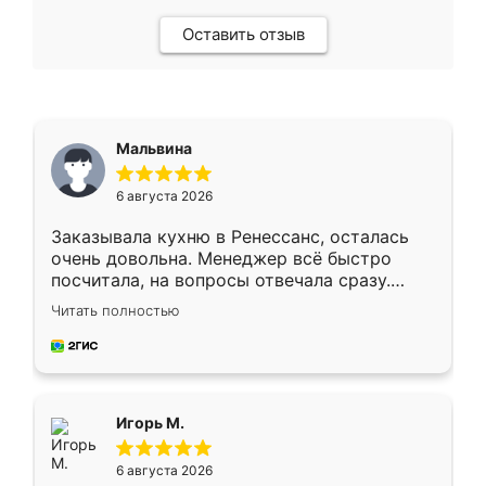
Оставить отзыв
Мальвина
6 августа 2026
Заказывала кухню в Ренессанс, осталась
очень довольна. Менеджер всё быстро
посчитала, на вопросы отвечала сразу.
Замерщик приехал в субботу, подошёл к
Читать полностью
делу со всей ответственностью. Собрали
за день, ребята работали аккуратно, даже
пыли почти не было. Качество отличное,
ящики ходят плавно, ничего не скрипит.
Всё подошло как влитое.
Игорь М.
6 августа 2026