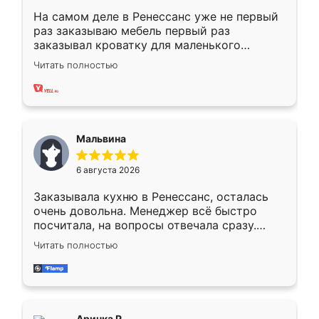
На самом деле в Ренессанс уже не первый
раз заказываю мебель первый раз
заказывал кроватку для маленького
ребёнка при его рождении ,во второй раз
Читать полностью
заказал шкаф-купе. По качеству очень
хорошее сборка достаточно быстрая,
также адекватные цены. До этого
сравнивал с разными конкурентами в этом
сегменте ,выбор у конкурентов куда
Мальвина
меньше, здесь же он более разнообразный.
Мне нравится ,если что-то потребуется из
6 августа 2026
мебели буду заказывать только здесь.
Заказывала кухню в Ренессанс, осталась
очень довольна. Менеджер всё быстро
посчитала, на вопросы отвечала сразу.
Замерщик приехал в субботу, подошёл к
Читать полностью
делу со всей ответственностью. Собрали
за день, ребята работали аккуратно, даже
пыли почти не было. Качество отличное,
ящики ходят плавно, ничего не скрипит.
Всё подошло как влитое.
Аринка Р.