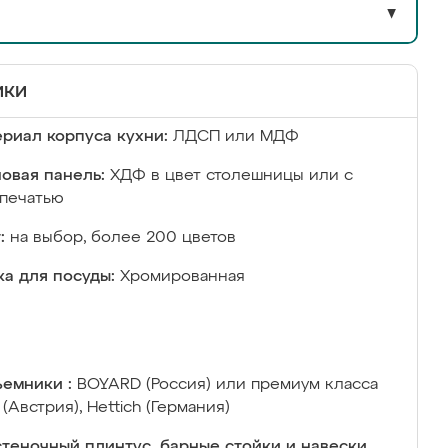
▼
ики
риал корпуса кухни:
ЛДСП или МДФ
овая панель:
ХДФ в цвет столешницы или с
печатью
:
на выбор, более 200 цветов
а для посуды:
Хромированная
емники :
BOYARD (Россия) или премиум класса
 (Австрия), Hettich (Германия)
теночный плинтус, барные стойки и навески,