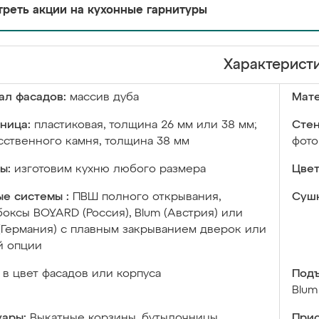
реть акции на кухонные гарнитуры
Характерист
ал фасадов:
массив дуба
Мате
ница:
пластиковая, толщина 26 мм или 38 мм;
Стен
сственного камня, толщина 38 мм
фото
ы:
изготовим кухню любого размера
Цвет
е системы :
ПВШ полного открывания,
Сушк
оксы BOYARD (Россия), Blum (Австрия) или
 (Германия) с плавным закрыванием дверок или
й опции
в цвет фасадов или корпуса
Подъ
Blum
уары:
Выкатные корзины, бутылочницы,
Прис