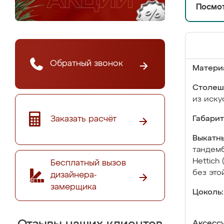
Посмот
Обратный звонок
Матери
Столеш
из иску
Заказать расчёт
Габарит
Выкатны
тандемб
Hettich
Бесплатный вызов
без это
дизайнера-
замерщика
Цоколь:
Аксесс