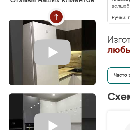
Отзывы наших клиентов
волшебн
Ручки:
Изго
любы
Часто 
Схе