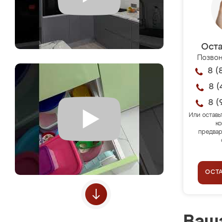
Оста
Позвон
8 (
8 (
8 (
Или оставь
ко
предвар
ОСТ