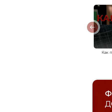
Как 
Ф
Д