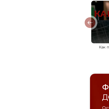
Как 
Ф
Д
Ост