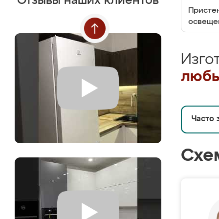
Отзывы наших клиентов
Пристен
освеще
Изго
любы
Часто 
Схе