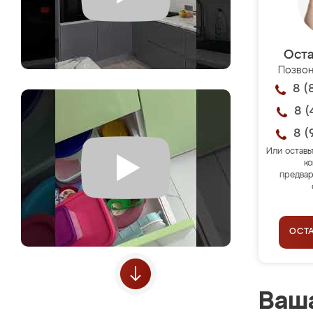
Оста
Позвон
8 (
8 (
8 (
Или оставь
ко
предвар
ОСТ
Ваша