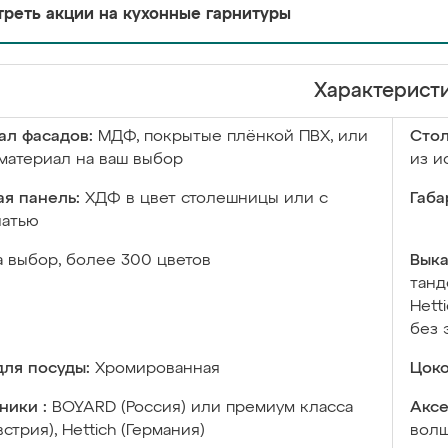
реть акции на кухонные гарнитуры
Характерист
ал фасадов:
МДФ, покрытые плёнкой ПВХ, или
Сто
материал на ваш выбор
из и
я панель:
ХДФ в цвет столешницы или с
Габа
чатью
а выбор, более 300 цветов
Выка
танд
Hett
без 
ля посуды:
Хромированная
Цоко
ники :
BOYARD (Россия) или премиум класса
Аксе
встрия), Hettich (Германия)
волш