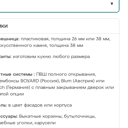
▼
ики
лешница:
пластиковая, толщина 26 мм или 38 мм;
скусственного камня, толщина 38 мм
риты:
изготовим кухню любого размера
тные системы :
ПВШ полного открывания,
ембоксы BOYARD (Россия), Blum (Австрия) или
ich (Германия) с плавным закрыванием дверок или
этой опции
ль:
в цвет фасадов или корпуса
ссуары:
Выкатные корзины, бутылочницы,
ебные уголки, карусели