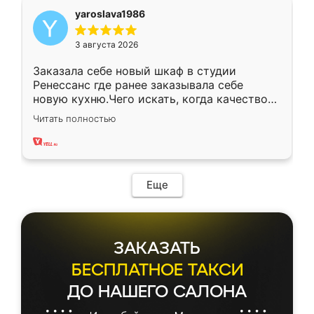
yaroslava1986
3 августа 2026
Заказала себе новый шкаф в студии
Ренессанс где ранее заказывала себе
новую кухню.Чего искать, когда качеством
вполне довольна. Служит кухня уже почти
Читать полностью
два года, нареканий нет.
Еще
ЗАКАЗАТЬ
БЕСПЛАТНОЕ ТАКСИ
ДО НАШЕГО САЛОНА