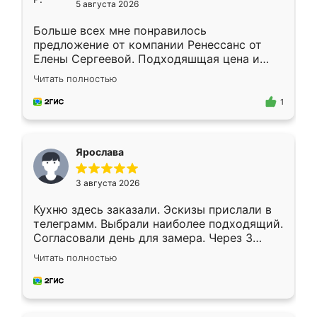
5 августа 2026
Больше всех мне понравилось
предложение от компании Ренессанс от
Елены Сергеевой. Подходяшщая цена и
короткие сроки изготовления. Приехавший
Читать полностью
для замера сотрудник Владислав
предложил по моему эскизу самый
1
подходящий вариант шкафа. Немного его
видоизменил, получилось даже лучше, чем
я хотела.
Ярослава
3 августа 2026
Кухню здесь заказали. Эскизы прислали в
телеграмм. Выбрали наиболее подходящий.
Согласовали день для замера. Через 3
недели кухня была уже готова. Остались
Читать полностью
довольны работой. Спасибо Ренессанс
мебель за качественную работу!