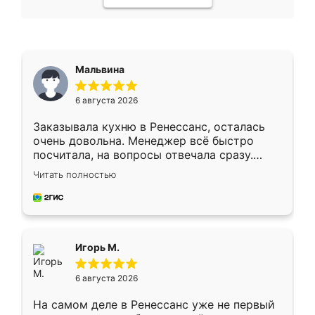
Мальвина
6 августа 2026
Заказывала кухню в Ренессанс, осталась
очень довольна. Менеджер всё быстро
посчитала, на вопросы отвечала сразу.
Замерщик приехал в субботу, подошёл к
Читать полностью
делу со всей ответственностью. Собрали
за день, ребята работали аккуратно, даже
пыли почти не было. Качество отличное,
ящики ходят плавно, ничего не скрипит.
Всё подошло как влитое.
Игорь М.
6 августа 2026
На самом деле в Ренессанс уже не первый