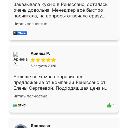
Заказывала кухню в Ренессанс, осталась
очень довольна. Менеджер всё быстро
посчитала, на вопросы отвечала сразу.
Замерщик приехал в субботу, подошёл к
Читать полностью
делу со всей ответственностью. Собрали
за день, ребята работали аккуратно, даже
пыли почти не было. Качество отличное,
ящики ходят плавно, ничего не скрипит.
Всё подошло как влитое.
Аринка Р.
5 августа 2026
Больше всех мне понравилось
предложение от компании Ренессанс от
Елены Сергеевой. Подходяшщая цена и
короткие сроки изготовления. Приехавший
Читать полностью
для замера сотрудник Владислав
предложил по моему эскизу самый
1
подходящий вариант шкафа. Немного его
видоизменил, получилось даже лучше, чем
я хотела.
Ярослава