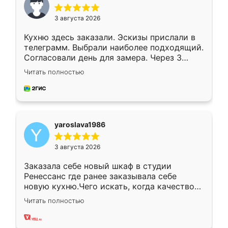
3 августа 2026
Кухню здесь заказали. Эскизы прислали в
телеграмм. Выбрали наиболее подходящий.
Согласовали день для замера. Через 3
недели кухня была уже готова. Остались
Читать полностью
довольны работой. Спасибо Ренессанс
мебель за качественную работу!
yaroslava1986
3 августа 2026
Заказала себе новый шкаф в студии
Ренессанс где ранее заказывала себе
новую кухню.Чего искать, когда качеством
вполне довольна. Служит кухня уже почти
Читать полностью
два года, нареканий нет.