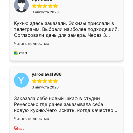
3 августа 2026
Кухню здесь заказали. Эскизы прислали в
телеграмм. Выбрали наиболее подходящий.
Согласовали день для замера. Через 3
недели кухня была уже готова. Остались
Читать полностью
довольны работой. Спасибо Ренессанс
мебель за качественную работу!
yaroslava1986
3 августа 2026
Заказала себе новый шкаф в студии
Ренессанс где ранее заказывала себе
новую кухню.Чего искать, когда качеством
вполне довольна. Служит кухня уже почти
Читать полностью
два года, нареканий нет.