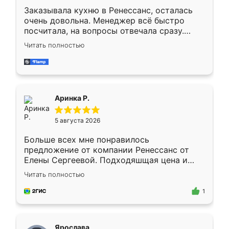
Заказывала кухню в Ренессанс, осталась
очень довольна. Менеджер всё быстро
посчитала, на вопросы отвечала сразу.
Замерщик приехал в субботу, подошёл к
Читать полностью
делу со всей ответственностью. Собрали
за день, ребята работали аккуратно, даже
пыли почти не было. Качество отличное,
ящики ходят плавно, ничего не скрипит.
Всё подошло как влитое.
Аринка Р.
5 августа 2026
Больше всех мне понравилось
предложение от компании Ренессанс от
Елены Сергеевой. Подходяшщая цена и
короткие сроки изготовления. Приехавший
Читать полностью
для замера сотрудник Владислав
предложил по моему эскизу самый
1
подходящий вариант шкафа. Немного его
видоизменил, получилось даже лучше, чем
я хотела.
Ярослава