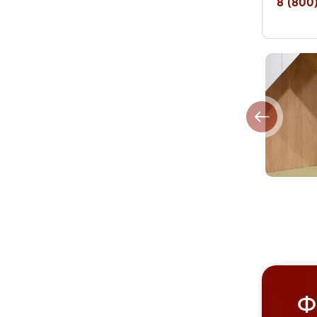
8 (800)
Ф