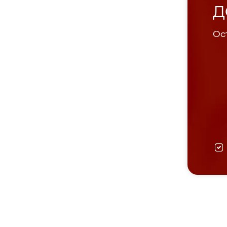
Д
Ост