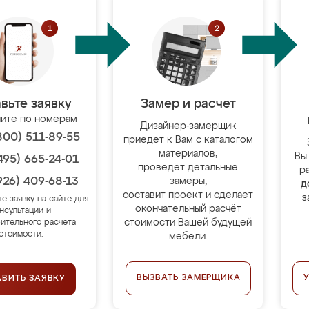
вьте заявку
Замер и расчет
ите по номерам
Дизайнер-замерщик
800) 511-89-55
приедет к Вам с каталогом
материалов,
Вы
495) 665-24-01
проведёт детальные
р
926) 409-68-13
замеры,
д
составит проект и сделает
з
те заявку на сайте для
окончательный расчёт
нсультации и
стоимости Вашей будущей
ительного расчёта
стоимости.
мебели.
ВЫЗВАТЬ ЗАМЕРЩИКА
АВИТЬ ЗАЯВКУ