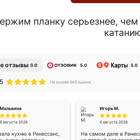
ержим планку серьезнее, чем
катани
е отзывы
5.0
5.0
5.0
5
На основе
945
оценок
Мальвина
Игорь М.
6 августа 2026
6 августа 2026
ала кухню в Ренессанс,
На самом деле в Ренес