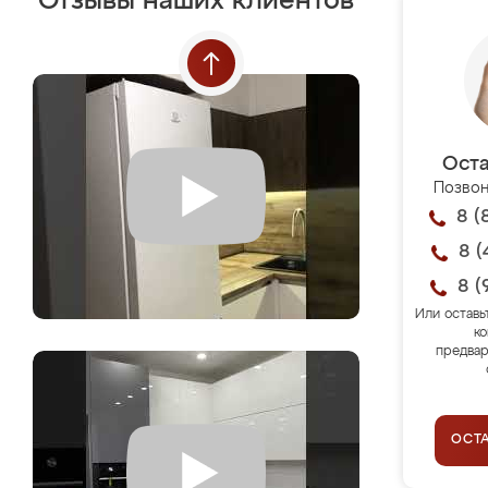
Отзывы наших клиентов
Оста
Позвон
8 (
8 (
8 (
Или оставь
ко
предвар
ОСТ