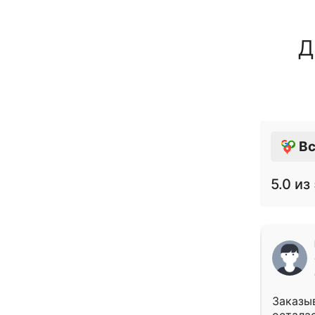
Д
Вс
5.0
из 
Заказыв