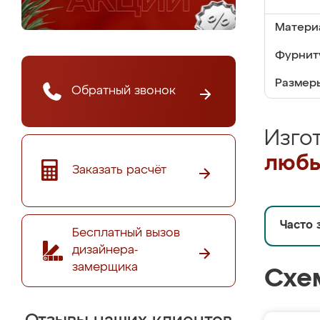
Матери
Фурнит
Размер
Обратный звонок
Изго
любы
Заказать расчёт
Часто 
Бесплатный вызов
дизайнера-
замерщика
Схе