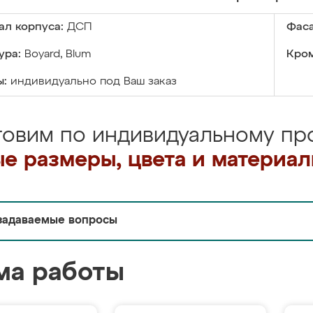
ал корпуса:
ДСП
Фаса
ура:
Boyard, Blum
Кром
ы:
индивидуально под Ваш заказ
товим по индивидуальному про
е размеры, цвета и материа
задаваемые вопросы
ма работы