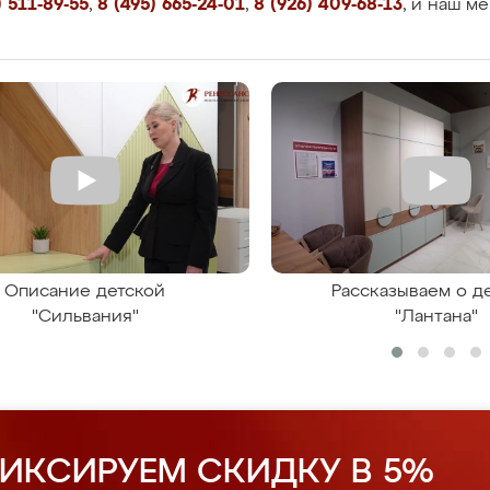
 511-89-55
,
8 (495) 665-24-01
,
8 (926) 409-68-13
, и наш м
Описание детской
Рассказываем о д
"Сильвания"
"Лантана"
ИКСИРУЕМ СКИДКУ В 5%