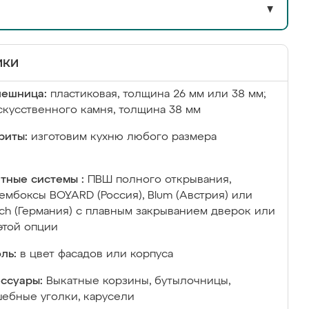
▼
ики
лешница:
пластиковая, толщина 26 мм или 38 мм;
скусственного камня, толщина 38 мм
риты:
изготовим кухню любого размера
тные системы :
ПВШ полного открывания,
ембоксы BOYARD (Россия), Blum (Австрия) или
ich (Германия) с плавным закрыванием дверок или
этой опции
ль:
в цвет фасадов или корпуса
ссуары:
Выкатные корзины, бутылочницы,
ебные уголки, карусели