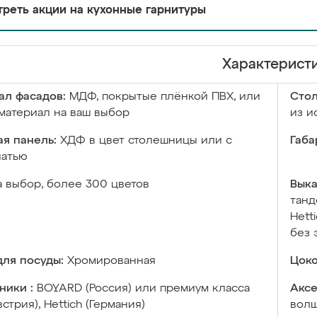
реть акции на кухонные гарнитуры
Характерист
ал фасадов:
МДФ, покрытые плёнкой ПВХ, или
Сто
материал на ваш выбор
из и
я панель:
ХДФ в цвет столешницы или с
Габа
чатью
а выбор, более 300 цветов
Выка
танд
Hett
без 
ля посуды:
Хромированная
Цоко
ники :
BOYARD (Россия) или премиум класса
Аксе
встрия), Hettich (Германия)
волш