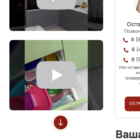
Оста
Позвон
8 (
8 (
8 (
Или оставь
ко
предвар
ОСТ
Ваша