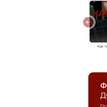
Как 
Ф
Д
Ост