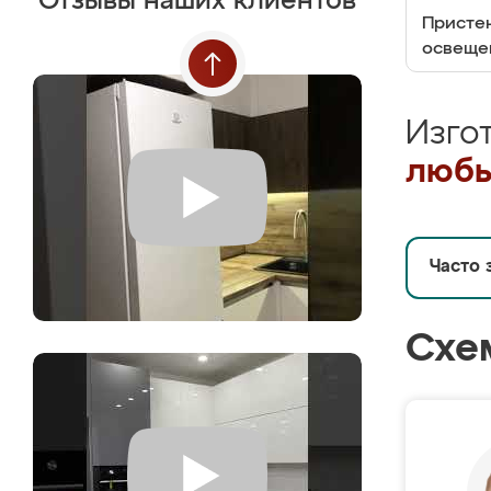
Отзывы наших клиентов
Пристен
освеще
Изго
любы
Часто 
Схе