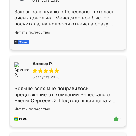
6 августа 2026
мебели буду заказывать только здесь.
Заказывала кухню в Ренессанс, осталась
очень довольна. Менеджер всё быстро
посчитала, на вопросы отвечала сразу.
Замерщик приехал в субботу, подошёл к
Читать полностью
делу со всей ответственностью. Собрали
за день, ребята работали аккуратно, даже
пыли почти не было. Качество отличное,
ящики ходят плавно, ничего не скрипит.
Всё подошло как влитое.
Аринка Р.
5 августа 2026
Больше всех мне понравилось
предложение от компании Ренессанс от
Елены Сергеевой. Подходяшщая цена и
короткие сроки изготовления. Приехавший
Читать полностью
для замера сотрудник Владислав
предложил по моему эскизу самый
1
подходящий вариант шкафа. Немного его
видоизменил, получилось даже лучше, чем