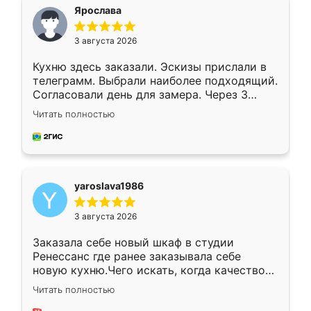
я хотела.
Ярослава
3 августа 2026
Кухню здесь заказали. Эскизы прислали в
телеграмм. Выбрали наиболее подходящий.
Согласовали день для замера. Через 3
недели кухня была уже готова. Остались
Читать полностью
довольны работой. Спасибо Ренессанс
мебель за качественную работу!
yaroslava1986
3 августа 2026
Заказала себе новый шкаф в студии
Ренессанс где ранее заказывала себе
новую кухню.Чего искать, когда качеством
вполне довольна. Служит кухня уже почти
Читать полностью
два года, нареканий нет.