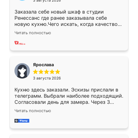
3 августа 2026
Заказала себе новый шкаф в студии
Ренессанс где ранее заказывала себе
новую кухню.Чего искать, когда качеством
вполне довольна. Служит кухня уже почти
Читать полностью
два года, нареканий нет.
Ярослава
3 августа 2026
Кухню здесь заказали. Эскизы прислали в
телеграмм. Выбрали наиболее подходящий.
Согласовали день для замера. Через 3
недели кухня была уже готова. Остались
Читать полностью
довольны работой. Спасибо Ренессанс
мебель за качественную работу!