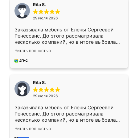
Rita S.
29 июля 2026
Заказывала мебель от Елены Сергеевой
Ренессанс. До этого рассматривала
несколько компаний, но в итоге выбрала
эту. Сначала обговорили условия, потом
Читать полностью
приехал замерщик, всё спокойно объяснил
и снял размеры. Изготовили в срок, с
доставкой тоже никаких проблем не
возникло. Сборку выполнили аккуратно,
мебель сразу встала на свое место без
Rita S.
каких-либо доработок. Качеством осталась
довольна, все выглядит так, как и ожидала.
29 июля 2026
Заказывала мебель от Елены Сергеевой
Ренессанс. До этого рассматривала
несколько компаний, но в итоге выбрала
эту. Сначала обговорили условия, потом
Читать полностью
приехал замерщик, всё спокойно объяснил