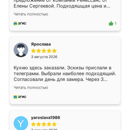
предложение от компании Ренессанс от
Елены Сергеевой. Подходяшщая цена и
короткие сроки изготовления. Приехавший
Читать полностью
для замера сотрудник Владислав
предложил по моему эскизу самый
1
подходящий вариант шкафа. Немного его
видоизменил, получилось даже лучше, чем
я хотела.
Ярослава
3 августа 2026
Кухню здесь заказали. Эскизы прислали в
телеграмм. Выбрали наиболее подходящий.
Согласовали день для замера. Через 3
недели кухня была уже готова. Остались
Читать полностью
довольны работой. Спасибо Ренессанс
мебель за качественную работу!
yaroslava1986