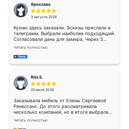
Ярослава
3 августа 2026
Кухню здесь заказали. Эскизы прислали в
телеграмм. Выбрали наиболее подходящий.
Согласовали день для замера. Через 3
недели кухня была уже готова. Остались
Читать полностью
довольны работой. Спасибо Ренессанс
мебель за качественную работу!
Rita S.
29 июля 2026
Заказывала мебель от Елены Сергеевой
Ренессанс. До этого рассматривала
несколько компаний, но в итоге выбрала
эту. Сначала обговорили условия, потом
Читать полностью
приехал замерщик, всё спокойно объяснил