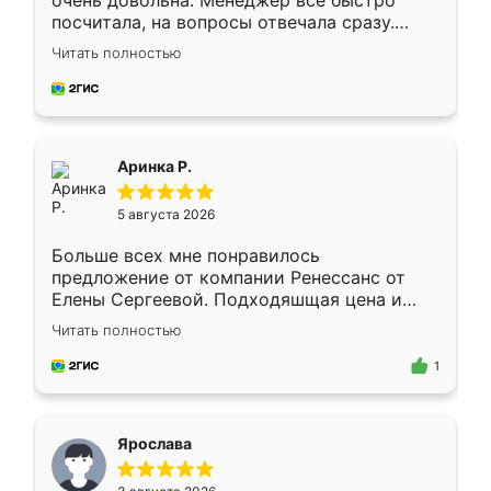
очень довольна. Менеджер всё быстро
посчитала, на вопросы отвечала сразу.
Замерщик приехал в субботу, подошёл к
Читать полностью
делу со всей ответственностью. Собрали
за день, ребята работали аккуратно, даже
пыли почти не было. Качество отличное,
ящики ходят плавно, ничего не скрипит.
Всё подошло как влитое.
Аринка Р.
5 августа 2026
Больше всех мне понравилось
предложение от компании Ренессанс от
Елены Сергеевой. Подходяшщая цена и
короткие сроки изготовления. Приехавший
Читать полностью
для замера сотрудник Владислав
предложил по моему эскизу самый
1
подходящий вариант шкафа. Немного его
видоизменил, получилось даже лучше, чем
я хотела.
Ярослава