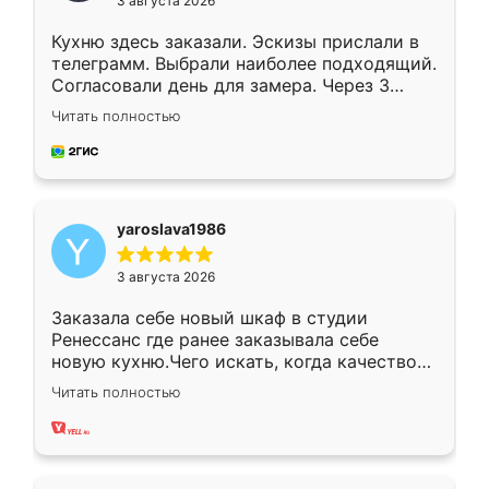
3 августа 2026
Кухню здесь заказали. Эскизы прислали в
телеграмм. Выбрали наиболее подходящий.
Согласовали день для замера. Через 3
недели кухня была уже готова. Остались
Читать полностью
довольны работой. Спасибо Ренессанс
мебель за качественную работу!
yaroslava1986
3 августа 2026
Заказала себе новый шкаф в студии
Ренессанс где ранее заказывала себе
новую кухню.Чего искать, когда качеством
вполне довольна. Служит кухня уже почти
Читать полностью
два года, нареканий нет.