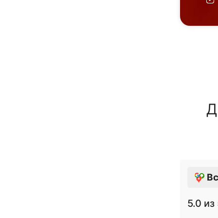
Д
Вс
5.0
из 