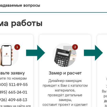
задаваемые вопросы
ма работы
вьте заявку
Замер и расчет
ите по номерам
Дизайнер-замерщик
800) 511-89-55
приедет к Вам с каталогом
материалов,
Вы
495) 665-24-01
проведёт детальные
р
926) 409-68-13
замеры,
д
составит проект и сделает
з
те заявку на сайте для