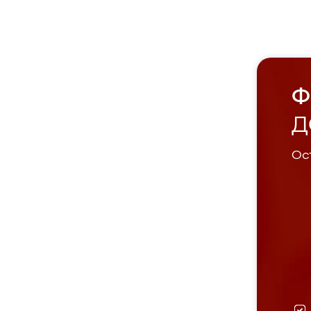
Ф
Д
Ост