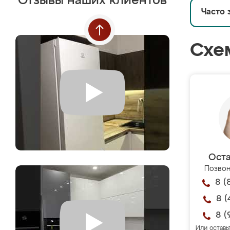
Отзывы наших клиентов
Часто 
Схе
Оста
Позвон
8 (
8 (
8 (
Или оставь