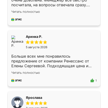
очень довольна. Менеджер всё быстро
посчитала, на вопросы отвечала сразу.
Замерщик приехал в субботу, подошёл к
Читать полностью
делу со всей ответственностью. Собрали
за день, ребята работали аккуратно, даже
пыли почти не было. Качество отличное,
ящики ходят плавно, ничего не скрипит.
Всё подошло как влитое.
Аринка Р.
5 августа 2026
Больше всех мне понравилось
предложение от компании Ренессанс от
Елены Сергеевой. Подходяшщая цена и
короткие сроки изготовления. Приехавший
Читать полностью
для замера сотрудник Владислав
предложил по моему эскизу самый
1
подходящий вариант шкафа. Немного его
видоизменил, получилось даже лучше, чем
я хотела.
Ярослава