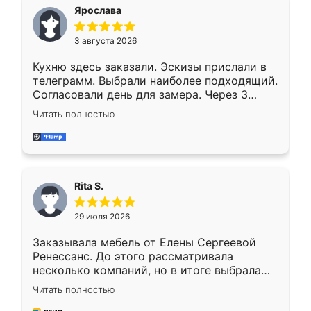
Ярослава
3 августа 2026
Кухню здесь заказали. Эскизы прислали в
телеграмм. Выбрали наиболее подходящий.
Согласовали день для замера. Через 3
недели кухня была уже готова. Остались
Читать полностью
довольны работой. Спасибо Ренессанс
мебель за качественную работу!
Rita S.
29 июля 2026
Заказывала мебель от Елены Сергеевой
Ренессанс. До этого рассматривала
несколько компаний, но в итоге выбрала
эту. Сначала обговорили условия, потом
Читать полностью
приехал замерщик, всё спокойно объяснил