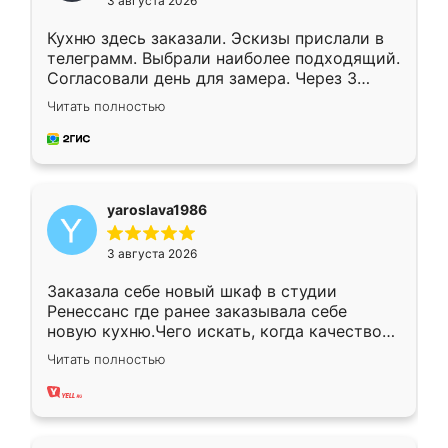
3 августа 2026
Кухню здесь заказали. Эскизы прислали в
телеграмм. Выбрали наиболее подходящий.
Согласовали день для замера. Через 3
недели кухня была уже готова. Остались
Читать полностью
довольны работой. Спасибо Ренессанс
мебель за качественную работу!
yaroslava1986
3 августа 2026
Заказала себе новый шкаф в студии
Ренессанс где ранее заказывала себе
новую кухню.Чего искать, когда качеством
вполне довольна. Служит кухня уже почти
Читать полностью
два года, нареканий нет.