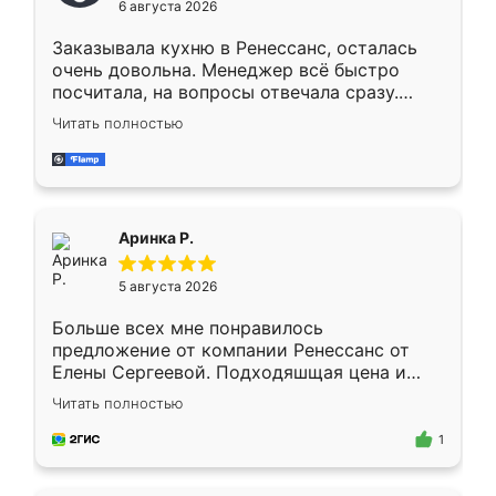
6 августа 2026
мебели буду заказывать только здесь.
Заказывала кухню в Ренессанс, осталась
очень довольна. Менеджер всё быстро
посчитала, на вопросы отвечала сразу.
Замерщик приехал в субботу, подошёл к
Читать полностью
делу со всей ответственностью. Собрали
за день, ребята работали аккуратно, даже
пыли почти не было. Качество отличное,
ящики ходят плавно, ничего не скрипит.
Всё подошло как влитое.
Аринка Р.
5 августа 2026
Больше всех мне понравилось
предложение от компании Ренессанс от
Елены Сергеевой. Подходяшщая цена и
короткие сроки изготовления. Приехавший
Читать полностью
для замера сотрудник Владислав
предложил по моему эскизу самый
1
подходящий вариант шкафа. Немного его
видоизменил, получилось даже лучше, чем