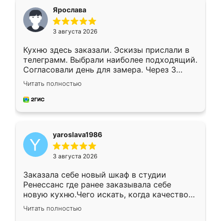
я хотела.
Ярослава
3 августа 2026
Кухню здесь заказали. Эскизы прислали в
телеграмм. Выбрали наиболее подходящий.
Согласовали день для замера. Через 3
недели кухня была уже готова. Остались
Читать полностью
довольны работой. Спасибо Ренессанс
мебель за качественную работу!
yaroslava1986
3 августа 2026
Заказала себе новый шкаф в студии
Ренессанс где ранее заказывала себе
новую кухню.Чего искать, когда качеством
вполне довольна. Служит кухня уже почти
Читать полностью
два года, нареканий нет.