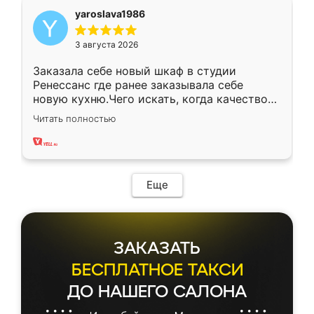
yaroslava1986
3 августа 2026
Заказала себе новый шкаф в студии
Ренессанс где ранее заказывала себе
новую кухню.Чего искать, когда качеством
вполне довольна. Служит кухня уже почти
Читать полностью
два года, нареканий нет.
Еще
ЗАКАЗАТЬ
БЕСПЛАТНОЕ ТАКСИ
ДО НАШЕГО САЛОНА