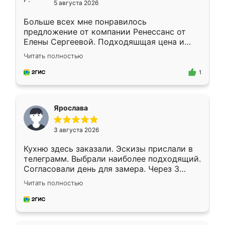
5 августа 2026
Больше всех мне понравилось
предложение от компании Ренессанс от
Елены Сергеевой. Подходяшщая цена и
короткие сроки изготовления. Приехавший
Читать полностью
для замера сотрудник Владислав
предложил по моему эскизу самый
1
подходящий вариант шкафа. Немного его
видоизменил, получилось даже лучше, чем
я хотела.
Ярослава
3 августа 2026
Кухню здесь заказали. Эскизы прислали в
телеграмм. Выбрали наиболее подходящий.
Согласовали день для замера. Через 3
недели кухня была уже готова. Остались
Читать полностью
довольны работой. Спасибо Ренессанс
мебель за качественную работу!