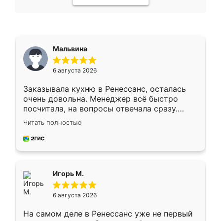
Мальвина
6 августа 2026
Заказывала кухню в Ренессанс, осталась
очень довольна. Менеджер всё быстро
посчитала, на вопросы отвечала сразу.
Замерщик приехал в субботу, подошёл к
Читать полностью
делу со всей ответственностью. Собрали
за день, ребята работали аккуратно, даже
пыли почти не было. Качество отличное,
ящики ходят плавно, ничего не скрипит.
Всё подошло как влитое.
Игорь М.
6 августа 2026
На самом деле в Ренессанс уже не первый