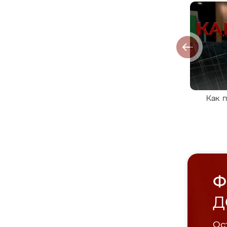
Как 
Ф
Д
Ост