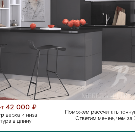
от 42 000 ₽
Поможем рассчитать точну
тр
верха и низа
Ответим менее, чем за 
тура в длину