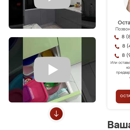
Оста
Позвон
8 (
8 (
8 (
Или оставь
ко
предвар
ОСТ
Ваша