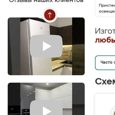
Отзывы наших клиентов
Пристен
освеще
Изго
любы
Часто 
Схе