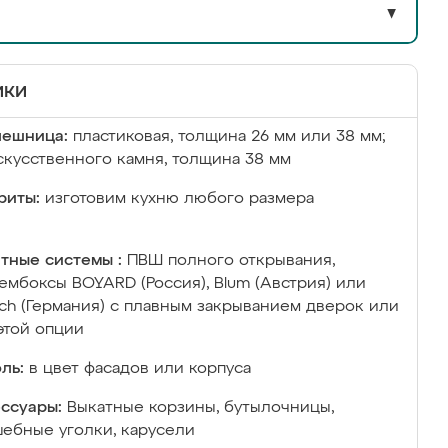
▼
ики
лешница:
пластиковая, толщина 26 мм или 38 мм;
скусственного камня, толщина 38 мм
риты:
изготовим кухню любого размера
тные системы :
ПВШ полного открывания,
ембоксы BOYARD (Россия), Blum (Австрия) или
ich (Германия) с плавным закрыванием дверок или
этой опции
ль:
в цвет фасадов или корпуса
ссуары:
Выкатные корзины, бутылочницы,
ебные уголки, карусели