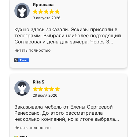
Ярослава
3 августа 2026
Кухню здесь заказали. Эскизы прислали в
телеграмм. Выбрали наиболее подходящий.
Согласовали день для замера. Через 3
недели кухня была уже готова. Остались
Читать полностью
довольны работой. Спасибо Ренессанс
мебель за качественную работу!
Rita S.
29 июля 2026
Заказывала мебель от Елены Сергеевой
Ренессанс. До этого рассматривала
несколько компаний, но в итоге выбрала
эту. Сначала обговорили условия, потом
Читать полностью
приехал замерщик, всё спокойно объяснил