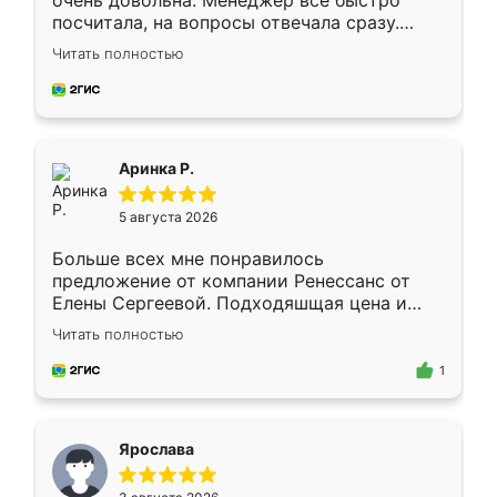
очень довольна. Менеджер всё быстро
посчитала, на вопросы отвечала сразу.
Замерщик приехал в субботу, подошёл к
Читать полностью
делу со всей ответственностью. Собрали
за день, ребята работали аккуратно, даже
пыли почти не было. Качество отличное,
ящики ходят плавно, ничего не скрипит.
Всё подошло как влитое.
Аринка Р.
5 августа 2026
Больше всех мне понравилось
предложение от компании Ренессанс от
Елены Сергеевой. Подходяшщая цена и
короткие сроки изготовления. Приехавший
Читать полностью
для замера сотрудник Владислав
предложил по моему эскизу самый
1
подходящий вариант шкафа. Немного его
видоизменил, получилось даже лучше, чем
я хотела.
Ярослава