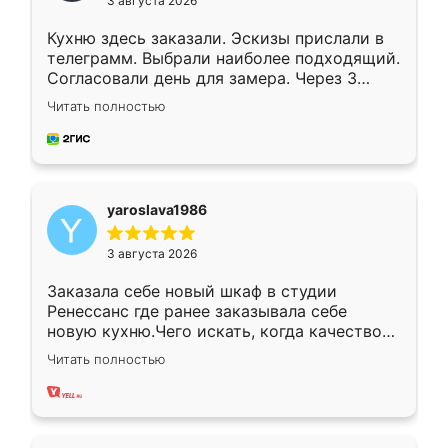
3 августа 2026
Кухню здесь заказали. Эскизы прислали в
телеграмм. Выбрали наиболее подходящий.
Согласовали день для замера. Через 3
недели кухня была уже готова. Остались
Читать полностью
довольны работой. Спасибо Ренессанс
мебель за качественную работу!
yaroslava1986
3 августа 2026
Заказала себе новый шкаф в студии
Ренессанс где ранее заказывала себе
новую кухню.Чего искать, когда качеством
вполне довольна. Служит кухня уже почти
Читать полностью
два года, нареканий нет.