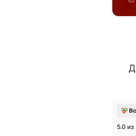
Д
Вс
5.0
из 