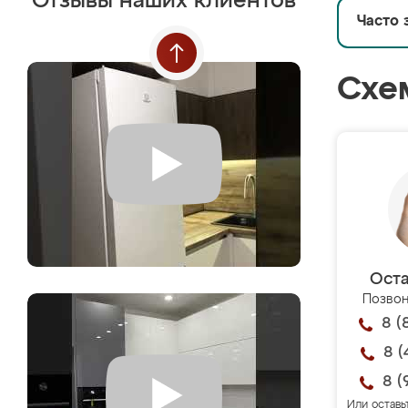
Отзывы наших клиентов
Часто 
Схе
Оста
Позвон
8 (
8 (
8 (
Или оставь