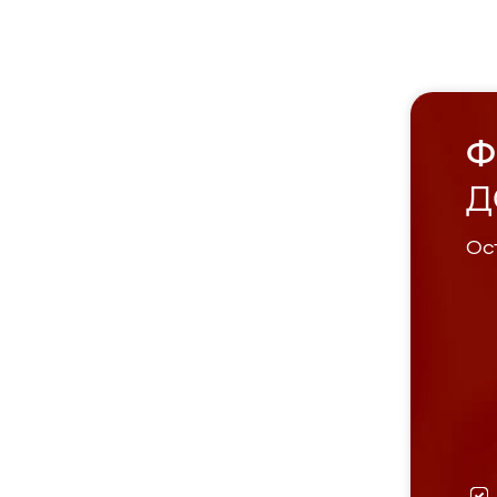
Ф
Д
Ост