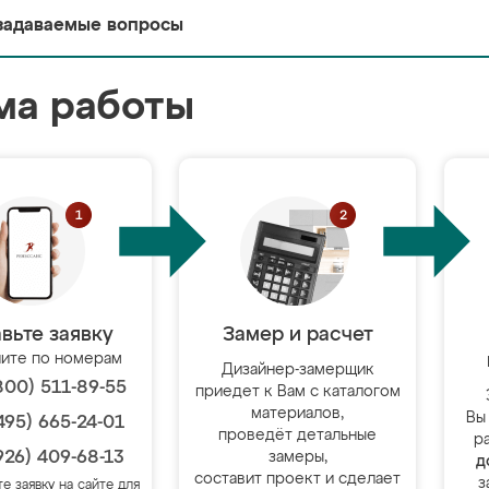
задаваемые вопросы
ма работы
вьте заявку
Замер и расчет
ите по номерам
Дизайнер-замерщик
800) 511-89-55
приедет к Вам с каталогом
материалов,
Вы
495) 665-24-01
проведёт детальные
р
926) 409-68-13
замеры,
д
составит проект и сделает
з
те заявку на сайте для