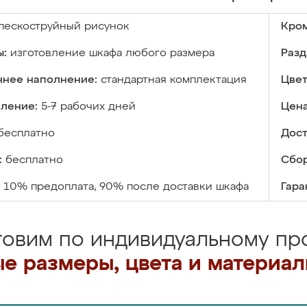
пескоструйный рисунок
Кром
ы:
изготовление шкафа любого размера
Разд
ннее наполнение:
стандартная комплектация
Цвет
вление:
5-7 рабочих дней
Цена
бесплатно
Дост
:
бесплатно
Сбор
10% предоплата, 90% после доставки шкафа
Гара
товим по индивидуальному про
е размеры, цвета и материа