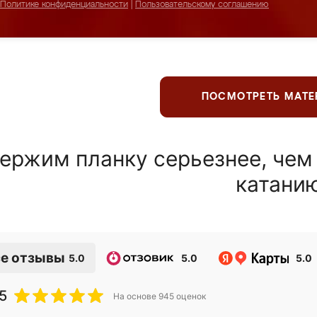
Политике конфиденциальности
|
Пользовательскому соглашению
ПОСМОТРЕТЬ МАТ
ержим планку серьезнее, чем
катани
е отзывы
5.0
5.0
5.0
5
На основе
945
оценок