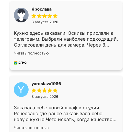
я хотела.
Ярослава
3 августа 2026
Кухню здесь заказали. Эскизы прислали в
телеграмм. Выбрали наиболее подходящий.
Согласовали день для замера. Через 3
недели кухня была уже готова. Остались
Читать полностью
довольны работой. Спасибо Ренессанс
мебель за качественную работу!
yaroslava1986
3 августа 2026
Заказала себе новый шкаф в студии
Ренессанс где ранее заказывала себе
новую кухню.Чего искать, когда качеством
вполне довольна. Служит кухня уже почти
Читать полностью
два года, нареканий нет.