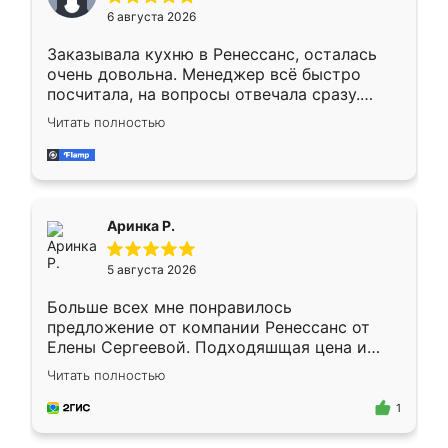
Мне нравится ,если что-то потребуется из
6 августа 2026
мебели буду заказывать только здесь.
Заказывала кухню в Ренессанс, осталась
очень довольна. Менеджер всё быстро
посчитала, на вопросы отвечала сразу.
Замерщик приехал в субботу, подошёл к
Читать полностью
делу со всей ответственностью. Собрали
за день, ребята работали аккуратно, даже
пыли почти не было. Качество отличное,
ящики ходят плавно, ничего не скрипит.
Всё подошло как влитое.
Аринка Р.
5 августа 2026
Больше всех мне понравилось
предложение от компании Ренессанс от
Елены Сергеевой. Подходяшщая цена и
короткие сроки изготовления. Приехавший
Читать полностью
для замера сотрудник Владислав
предложил по моему эскизу самый
1
подходящий вариант шкафа. Немного его
видоизменил, получилось даже лучше, чем