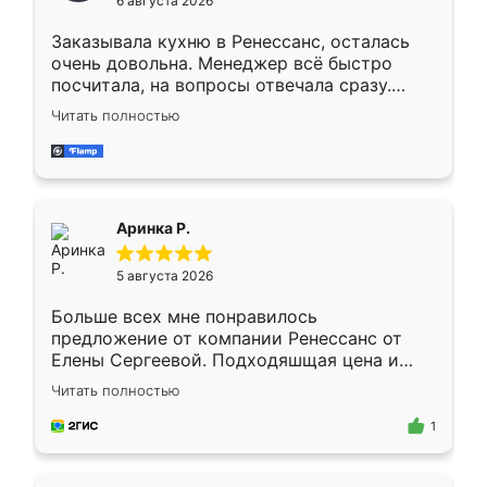
6 августа 2026
мебели буду заказывать только здесь.
Заказывала кухню в Ренессанс, осталась
очень довольна. Менеджер всё быстро
посчитала, на вопросы отвечала сразу.
Замерщик приехал в субботу, подошёл к
Читать полностью
делу со всей ответственностью. Собрали
за день, ребята работали аккуратно, даже
пыли почти не было. Качество отличное,
ящики ходят плавно, ничего не скрипит.
Всё подошло как влитое.
Аринка Р.
5 августа 2026
Больше всех мне понравилось
предложение от компании Ренессанс от
Елены Сергеевой. Подходяшщая цена и
короткие сроки изготовления. Приехавший
Читать полностью
для замера сотрудник Владислав
предложил по моему эскизу самый
1
подходящий вариант шкафа. Немного его
видоизменил, получилось даже лучше, чем