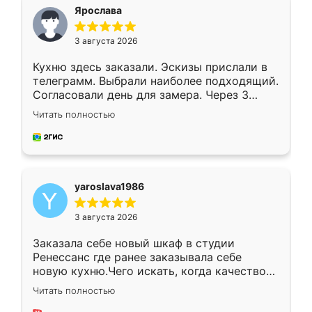
я хотела.
Ярослава
3 августа 2026
Кухню здесь заказали. Эскизы прислали в
телеграмм. Выбрали наиболее подходящий.
Согласовали день для замера. Через 3
недели кухня была уже готова. Остались
Читать полностью
довольны работой. Спасибо Ренессанс
мебель за качественную работу!
yaroslava1986
3 августа 2026
Заказала себе новый шкаф в студии
Ренессанс где ранее заказывала себе
новую кухню.Чего искать, когда качеством
вполне довольна. Служит кухня уже почти
Читать полностью
два года, нареканий нет.