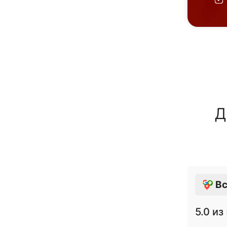
Д
Вс
5.0
из 