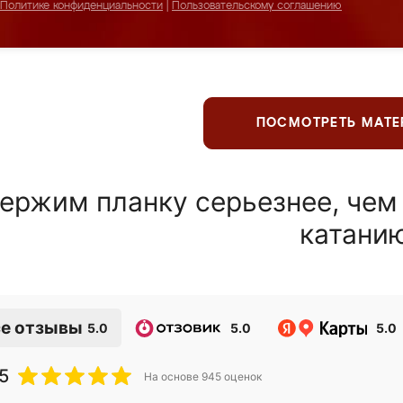
Политике конфиденциальности
|
Пользовательскому соглашению
ПОСМОТРЕТЬ МАТ
ержим планку серьезнее, чем
катани
е отзывы
5.0
5.0
5.0
5
На основе
945
оценок