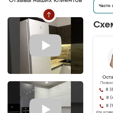
Отзывы наших клиентов
Часто 
Схе
Оста
Позвон
8 (
8 (
8 (
Или оставь