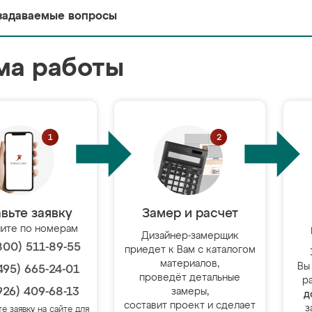
задаваемые вопросы
ма работы
вьте заявку
Замер и расчет
ите по номерам
Дизайнер-замерщик
800) 511-89-55
приедет к Вам с каталогом
материалов,
Вы
495) 665-24-01
проведёт детальные
р
926) 409-68-13
замеры,
д
составит проект и сделает
з
те заявку на сайте для