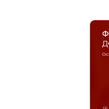
Ф
Д
Ост