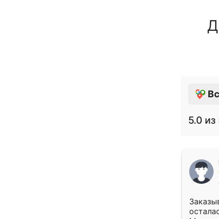
Д
Вс
5.0
из 
Заказыв
осталас