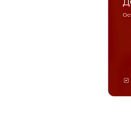
Д
Ост