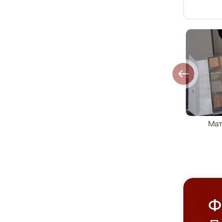
Мат
Ф