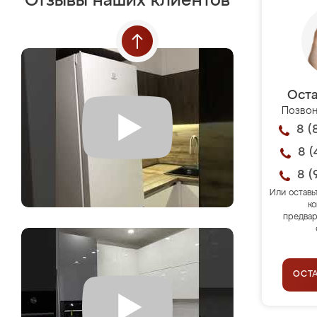
Отзывы наших клиентов
Оста
Позвон
8 (
8 (
8 (
Или оставь
ко
предвар
ОСТ