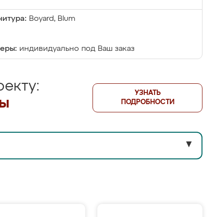
итура:
Boyard, Blum
еры:
индивидуально под Ваш заказ
екту:
УЗНАТЬ
лы
ПОДРОБНОСТИ
▼