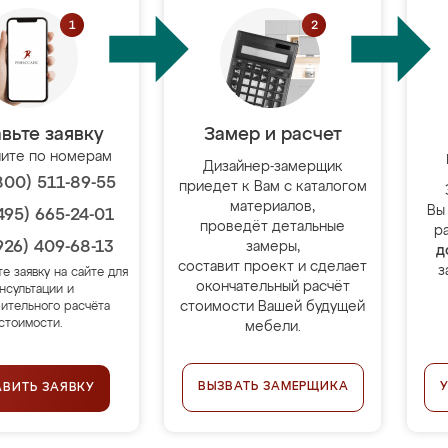
вьте заявку
Замер и расчет
ите по номерам
Дизайнер-замерщик
800) 511-89-55
приедет к Вам с каталогом
материалов,
Вы
495) 665-24-01
проведёт детальные
р
926) 409-68-13
замеры,
д
составит проект и сделает
з
те заявку на сайте для
окончательный расчёт
нсультации и
стоимости Вашей будущей
ительного расчёта
стоимости.
мебели.
ВЫЗВАТЬ ЗАМЕРЩИКА
АВИТЬ ЗАЯВКУ