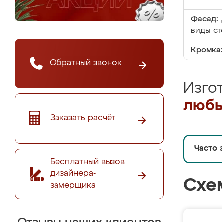
Фасад:
виды ст
Кромка
Обратный звонок
Изго
любы
Заказать расчёт
Часто 
Бесплатный вызов
дизайнера-
Схе
замерщика