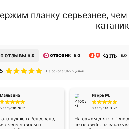
ержим планку серьезнее, чем
катани
е отзывы
5.0
5.0
5.0
5
На основе
945
оценок
Мальвина
Игорь М.
6 августа 2026
6 августа 2026
ала кухню в Ренессанс,
На самом деле в Ренес
ь очень довольна.
не первый раз заказыв