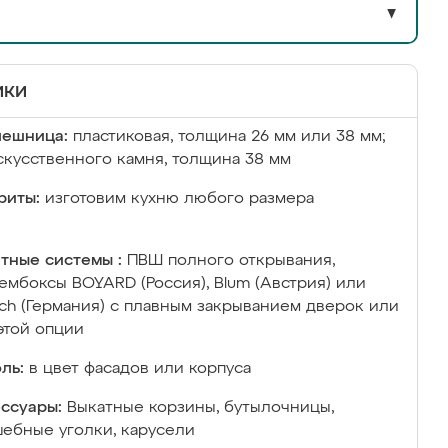
▼
ики
лешница:
пластиковая, толщина 26 мм или 38 мм;
скусственного камня, толщина 38 мм
риты:
изготовим кухню любого размера
тные системы :
ПВШ полного открывания,
ембоксы BOYARD (Россия), Blum (Австрия) или
ich (Германия) с плавным закрыванием дверок или
этой опции
ль:
в цвет фасадов или корпуса
ссуары:
Выкатные корзины, бутылочницы,
ебные уголки, карусели