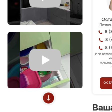
Оста
Позвон
8 (
8 (
8 (
Или оставь
ко
предвар
ОСТ
Ваша