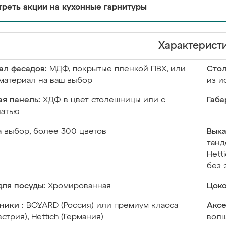
реть акции на кухонные гарнитуры
Характерист
ал фасадов:
МДФ, покрытые плёнкой ПВХ, или
Сто
материал на ваш выбор
из и
я панель:
ХДФ в цвет столешницы или с
Габа
чатью
а выбор, более 300 цветов
Выка
танд
Hett
без 
ля посуды:
Хромированная
Цоко
ники :
BOYARD (Россия) или премиум класса
Аксе
встрия), Hettich (Германия)
волш