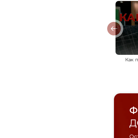
Как 
Ф
Д
Ост