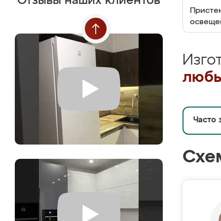
Отзывы наших клиентов
Пристен
освеще
Изго
любы
Часто 
Схе