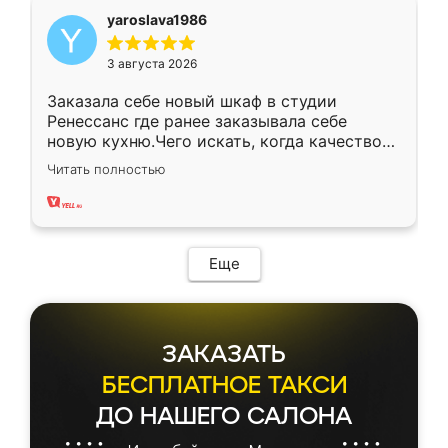
yaroslava1986
3 августа 2026
Заказала себе новый шкаф в студии
Ренессанс где ранее заказывала себе
новую кухню.Чего искать, когда качеством
вполне довольна. Служит кухня уже почти
Читать полностью
два года, нареканий нет.
Еще
ЗАКАЗАТЬ
БЕСПЛАТНОЕ ТАКСИ
ДО НАШЕГО САЛОНА