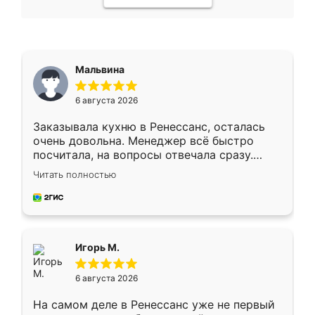
Мальвина
6 августа 2026
Заказывала кухню в Ренессанс, осталась
очень довольна. Менеджер всё быстро
посчитала, на вопросы отвечала сразу.
Замерщик приехал в субботу, подошёл к
Читать полностью
делу со всей ответственностью. Собрали
за день, ребята работали аккуратно, даже
пыли почти не было. Качество отличное,
ящики ходят плавно, ничего не скрипит.
Всё подошло как влитое.
Игорь М.
6 августа 2026
На самом деле в Ренессанс уже не первый