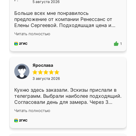
5 августа 2026
Больше всех мне понравилось
предложение от компании Ренессанс от
Елены Сергеевой. Подходяшщая цена и
короткие сроки изготовления. Приехавший
Читать полностью
для замера сотрудник Владислав
предложил по моему эскизу самый
1
подходящий вариант шкафа. Немного его
видоизменил, получилось даже лучше, чем
я хотела.
Ярослава
3 августа 2026
Кухню здесь заказали. Эскизы прислали в
телеграмм. Выбрали наиболее подходящий.
Согласовали день для замера. Через 3
недели кухня была уже готова. Остались
Читать полностью
довольны работой. Спасибо Ренессанс
мебель за качественную работу!