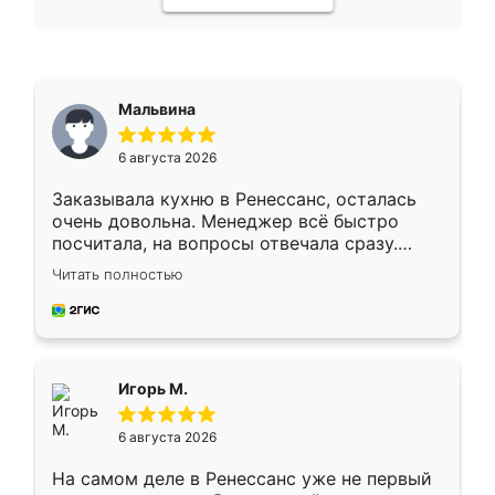
Мальвина
6 августа 2026
Заказывала кухню в Ренессанс, осталась
очень довольна. Менеджер всё быстро
посчитала, на вопросы отвечала сразу.
Замерщик приехал в субботу, подошёл к
Читать полностью
делу со всей ответственностью. Собрали
за день, ребята работали аккуратно, даже
пыли почти не было. Качество отличное,
ящики ходят плавно, ничего не скрипит.
Всё подошло как влитое.
Игорь М.
6 августа 2026
На самом деле в Ренессанс уже не первый