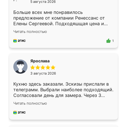
5 августа 2026
Больше всех мне понравилось
предложение от компании Ренессанс от
Елены Сергеевой. Подходяшщая цена и
короткие сроки изготовления. Приехавший
Читать полностью
для замера сотрудник Владислав
предложил по моему эскизу самый
1
подходящий вариант шкафа. Немного его
видоизменил, получилось даже лучше, чем
я хотела.
Ярослава
3 августа 2026
Кухню здесь заказали. Эскизы прислали в
телеграмм. Выбрали наиболее подходящий.
Согласовали день для замера. Через 3
недели кухня была уже готова. Остались
Читать полностью
довольны работой. Спасибо Ренессанс
мебель за качественную работу!