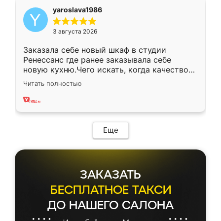
yaroslava1986
3 августа 2026
Заказала себе новый шкаф в студии
Ренессанс где ранее заказывала себе
новую кухню.Чего искать, когда качеством
вполне довольна. Служит кухня уже почти
Читать полностью
два года, нареканий нет.
Еще
ЗАКАЗАТЬ
БЕСПЛАТНОЕ ТАКСИ
ДО НАШЕГО САЛОНА