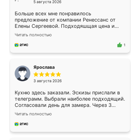
5 августа 2026
Больше всех мне понравилось
предложение от компании Ренессанс от
Елены Сергеевой. Подходяшщая цена и
короткие сроки изготовления. Приехавший
Читать полностью
для замера сотрудник Владислав
предложил по моему эскизу самый
1
подходящий вариант шкафа. Немного его
видоизменил, получилось даже лучше, чем
я хотела.
Ярослава
3 августа 2026
Кухню здесь заказали. Эскизы прислали в
телеграмм. Выбрали наиболее подходящий.
Согласовали день для замера. Через 3
недели кухня была уже готова. Остались
Читать полностью
довольны работой. Спасибо Ренессанс
мебель за качественную работу!