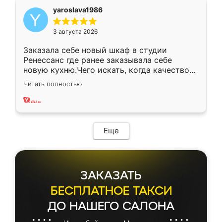
yaroslava1986
3 августа 2026
Заказала себе новый шкаф в студии
Ренессанс где ранее заказывала себе
новую кухню.Чего искать, когда качеством
вполне довольна. Служит кухня уже почти
Читать полностью
два года, нареканий нет.
Еще
ЗАКАЗАТЬ
БЕСПЛАТНОЕ ТАКСИ
ДО НАШЕГО САЛОНА