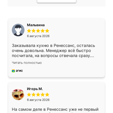
Мальвина
6 августа 2026
Заказывала кухню в Ренессанс, осталась
очень довольна. Менеджер всё быстро
посчитала, на вопросы отвечала сразу.
Замерщик приехал в субботу, подошёл к
Читать полностью
делу со всей ответственностью. Собрали
за день, ребята работали аккуратно, даже
пыли почти не было. Качество отличное,
ящики ходят плавно, ничего не скрипит.
Всё подошло как влитое.
Игорь М.
6 августа 2026
На самом деле в Ренессанс уже не первый