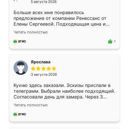
5 августа 2026
Больше всех мне понравилось
предложение от компании Ренессанс от
Елены Сергеевой. Подходяшщая цена и
короткие сроки изготовления. Приехавший
Читать полностью
для замера сотрудник Владислав
предложил по моему эскизу самый
1
подходящий вариант шкафа. Немного его
видоизменил, получилось даже лучше, чем
я хотела.
Ярослава
3 августа 2026
Кухню здесь заказали. Эскизы прислали в
телеграмм. Выбрали наиболее подходящий.
Согласовали день для замера. Через 3
недели кухня была уже готова. Остались
Читать полностью
довольны работой. Спасибо Ренессанс
мебель за качественную работу!