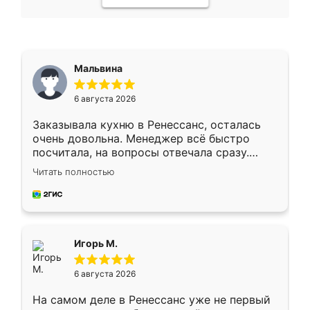
Мальвина
6 августа 2026
Заказывала кухню в Ренессанс, осталась
очень довольна. Менеджер всё быстро
посчитала, на вопросы отвечала сразу.
Замерщик приехал в субботу, подошёл к
Читать полностью
делу со всей ответственностью. Собрали
за день, ребята работали аккуратно, даже
пыли почти не было. Качество отличное,
ящики ходят плавно, ничего не скрипит.
Всё подошло как влитое.
Игорь М.
6 августа 2026
На самом деле в Ренессанс уже не первый