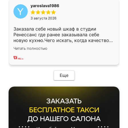
yaroslava1986
3 августа 2026
Заказала себе новый шкаф в студии
Ренессанс где ранее заказывала себе
новую кухню.Чего искать, когда качеством
вполне довольна. Служит кухня уже почти
Читать полностью
два года, нареканий нет.
Еще
ЗАКАЗАТЬ
БЕСПЛАТНОЕ ТАКСИ
ДО НАШЕГО САЛОНА