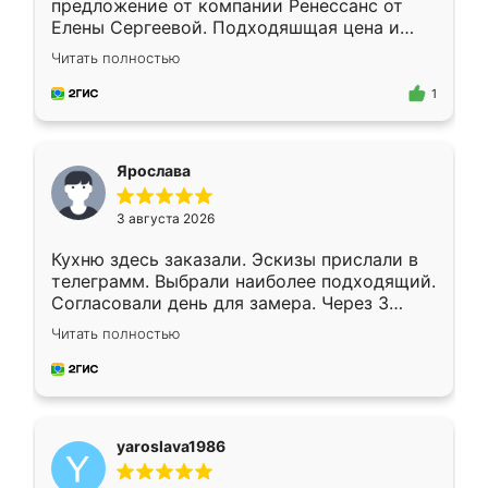
предложение от компании Ренессанс от
Елены Сергеевой. Подходяшщая цена и
короткие сроки изготовления. Приехавший
Читать полностью
для замера сотрудник Владислав
предложил по моему эскизу самый
1
подходящий вариант шкафа. Немного его
видоизменил, получилось даже лучше, чем
я хотела.
Ярослава
3 августа 2026
Кухню здесь заказали. Эскизы прислали в
телеграмм. Выбрали наиболее подходящий.
Согласовали день для замера. Через 3
недели кухня была уже готова. Остались
Читать полностью
довольны работой. Спасибо Ренессанс
мебель за качественную работу!
yaroslava1986