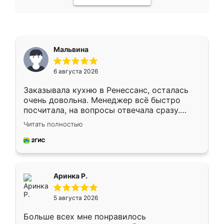
Мальвина
6 августа 2026
Заказывала кухню в Ренессанс, осталась
очень довольна. Менеджер всё быстро
посчитала, на вопросы отвечала сразу.
Замерщик приехал в субботу, подошёл к
Читать полностью
делу со всей ответственностью. Собрали
за день, ребята работали аккуратно, даже
пыли почти не было. Качество отличное,
ящики ходят плавно, ничего не скрипит.
Всё подошло как влитое.
Аринка Р.
5 августа 2026
Больше всех мне понравилось