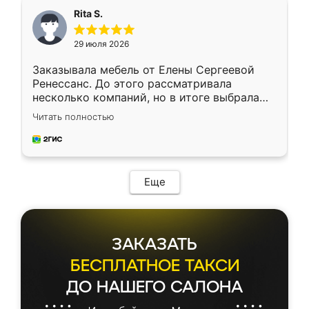
Rita S.
29 июля 2026
Заказывала мебель от Елены Сергеевой
Ренессанс. До этого рассматривала
несколько компаний, но в итоге выбрала
эту. Сначала обговорили условия, потом
Читать полностью
приехал замерщик, всё спокойно объяснил
и снял размеры. Изготовили в срок, с
доставкой тоже никаких проблем не
возникло. Сборку выполнили аккуратно,
мебель сразу встала на свое место без
Еще
каких-либо доработок. Качеством осталась
довольна, все выглядит так, как и ожидала.
ЗАКАЗАТЬ
БЕСПЛАТНОЕ ТАКСИ
ДО НАШЕГО САЛОНА