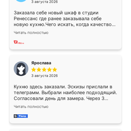
3 августа 2026
Заказала себе новый шкаф в студии
Ренессанс где ранее заказывала себе
новую кухню.Чего искать, когда качеством
вполне довольна. Служит кухня уже почти
Читать полностью
два года, нареканий нет.
Ярослава
3 августа 2026
Кухню здесь заказали. Эскизы прислали в
телеграмм. Выбрали наиболее подходящий.
Согласовали день для замера. Через 3
недели кухня была уже готова. Остались
Читать полностью
довольны работой. Спасибо Ренессанс
мебель за качественную работу!