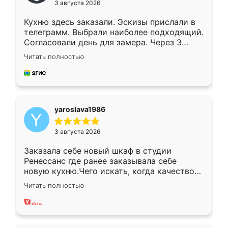
3 августа 2026
Кухню здесь заказали. Эскизы прислали в
телеграмм. Выбрали наиболее подходящий.
Согласовали день для замера. Через 3
недели кухня была уже готова. Остались
Читать полностью
довольны работой. Спасибо Ренессанс
мебель за качественную работу!
yaroslava1986
3 августа 2026
Заказала себе новый шкаф в студии
Ренессанс где ранее заказывала себе
новую кухню.Чего искать, когда качеством
вполне довольна. Служит кухня уже почти
Читать полностью
два года, нареканий нет.