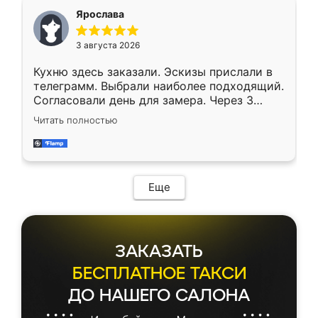
Ярослава
3 августа 2026
Кухню здесь заказали. Эскизы прислали в
телеграмм. Выбрали наиболее подходящий.
Согласовали день для замера. Через 3
недели кухня была уже готова. Остались
Читать полностью
довольны работой. Спасибо Ренессанс
мебель за качественную работу!
Еще
ЗАКАЗАТЬ
БЕСПЛАТНОЕ ТАКСИ
ДО НАШЕГО САЛОНА