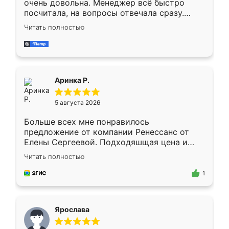
очень довольна. Менеджер всё быстро
посчитала, на вопросы отвечала сразу.
Замерщик приехал в субботу, подошёл к
Читать полностью
делу со всей ответственностью. Собрали
за день, ребята работали аккуратно, даже
пыли почти не было. Качество отличное,
ящики ходят плавно, ничего не скрипит.
Всё подошло как влитое.
Аринка Р.
5 августа 2026
Больше всех мне понравилось
предложение от компании Ренессанс от
Елены Сергеевой. Подходяшщая цена и
короткие сроки изготовления. Приехавший
Читать полностью
для замера сотрудник Владислав
предложил по моему эскизу самый
1
подходящий вариант шкафа. Немного его
видоизменил, получилось даже лучше, чем
я хотела.
Ярослава