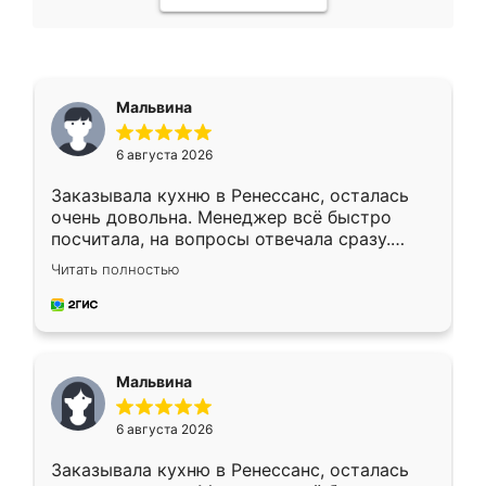
Мальвина
6 августа 2026
Заказывала кухню в Ренессанс, осталась
очень довольна. Менеджер всё быстро
посчитала, на вопросы отвечала сразу.
Замерщик приехал в субботу, подошёл к
Читать полностью
делу со всей ответственностью. Собрали
за день, ребята работали аккуратно, даже
пыли почти не было. Качество отличное,
ящики ходят плавно, ничего не скрипит.
Всё подошло как влитое.
Мальвина
6 августа 2026
Заказывала кухню в Ренессанс, осталась