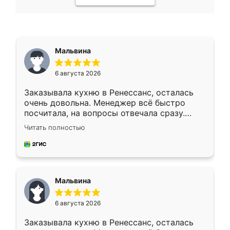
Мальвина
6 августа 2026
Заказывала кухню в Ренессанс, осталась
очень довольна. Менеджер всё быстро
посчитала, на вопросы отвечала сразу.
Замерщик приехал в субботу, подошёл к
Читать полностью
делу со всей ответственностью. Собрали
за день, ребята работали аккуратно, даже
пыли почти не было. Качество отличное,
ящики ходят плавно, ничего не скрипит.
Всё подошло как влитое.
Мальвина
6 августа 2026
Заказывала кухню в Ренессанс, осталась