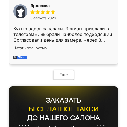
Ярослава
3 августа 2026
Кухню здесь заказали. Эскизы прислали в
телеграмм. Выбрали наиболее подходящий.
Согласовали день для замера. Через 3
недели кухня была уже готова. Остались
Читать полностью
довольны работой. Спасибо Ренессанс
мебель за качественную работу!
Еще
ЗАКАЗАТЬ
БЕСПЛАТНОЕ ТАКСИ
ДО НАШЕГО САЛОНА