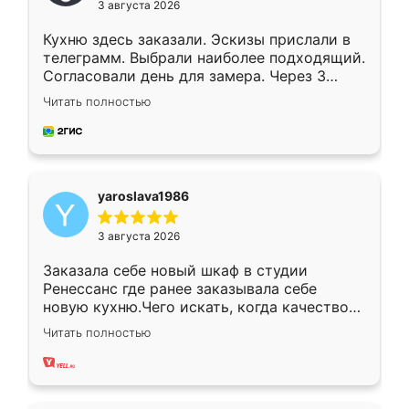
3 августа 2026
Кухню здесь заказали. Эскизы прислали в
телеграмм. Выбрали наиболее подходящий.
Согласовали день для замера. Через 3
недели кухня была уже готова. Остались
Читать полностью
довольны работой. Спасибо Ренессанс
мебель за качественную работу!
yaroslava1986
3 августа 2026
Заказала себе новый шкаф в студии
Ренессанс где ранее заказывала себе
новую кухню.Чего искать, когда качеством
вполне довольна. Служит кухня уже почти
Читать полностью
два года, нареканий нет.