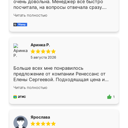
очень довольна. Менеджер всё быстро
посчитала, на вопросы отвечала сразу.
Замерщик приехал в субботу, подошёл к
Читать полностью
делу со всей ответственностью. Собрали
за день, ребята работали аккуратно, даже
пыли почти не было. Качество отличное,
ящики ходят плавно, ничего не скрипит.
Всё подошло как влитое.
Аринка Р.
5 августа 2026
Больше всех мне понравилось
предложение от компании Ренессанс от
Елены Сергеевой. Подходяшщая цена и
короткие сроки изготовления. Приехавший
Читать полностью
для замера сотрудник Владислав
предложил по моему эскизу самый
1
подходящий вариант шкафа. Немного его
видоизменил, получилось даже лучше, чем
я хотела.
Ярослава