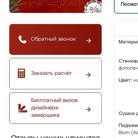
Посмот
Обратный звонок
Матери
Стенова
фотопе
Заказать расчёт
Цвет:
н
Бесплатный вызов
дизайнера-
Сушка д
замерщика
Подъем
Blum (А