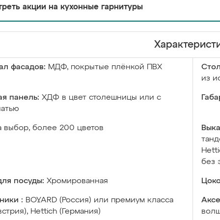
реть акции на кухонные гарнитуры
Характерист
ал фасадов:
МДФ, покрытые плёнкой ПВХ
Сто
из и
я панель:
ХДФ в цвет столешницы или с
Габа
чатью
а выбор, более 200 цветов
Выка
танд
Hett
без 
ля посуды:
Хромированная
Цоко
ники :
BOYARD (Россия) или премиум класса
Аксе
встрия), Hettich (Германия)
волш