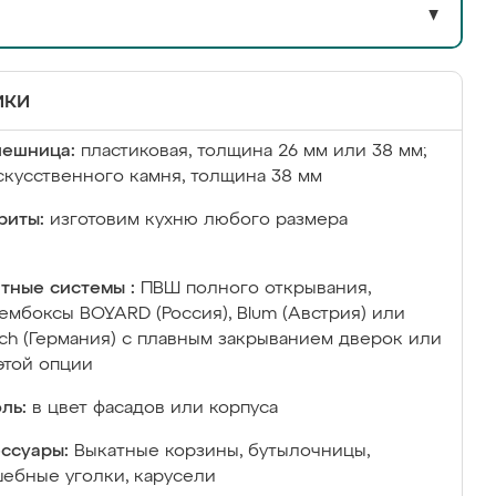
▼
ики
лешница:
пластиковая, толщина 26 мм или 38 мм;
скусственного камня, толщина 38 мм
риты:
изготовим кухню любого размера
тные системы :
ПВШ полного открывания,
ембоксы BOYARD (Россия), Blum (Австрия) или
ich (Германия) с плавным закрыванием дверок или
этой опции
ль:
в цвет фасадов или корпуса
ссуары:
Выкатные корзины, бутылочницы,
ебные уголки, карусели