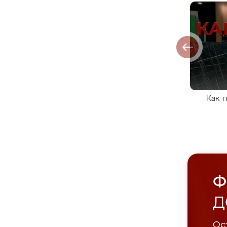
Как 
Ф
Д
Ост