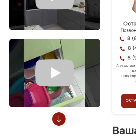
Оста
Позвон
8 (
8 (
8 (
Или оставь
ко
предвар
ОСТ
Ваша