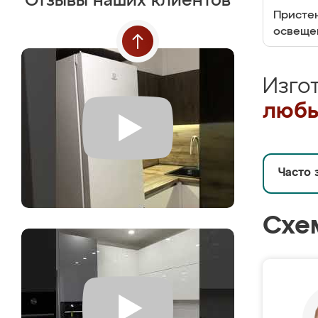
Отзывы наших клиентов
Пристен
освеще
Изго
любы
Часто 
Схе