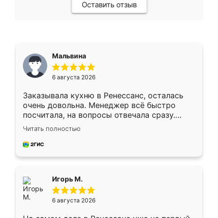
Оставить отзыв
Мальвина
6 августа 2026
Заказывала кухню в Ренессанс, осталась
очень довольна. Менеджер всё быстро
посчитала, на вопросы отвечала сразу.
Замерщик приехал в субботу, подошёл к
Читать полностью
делу со всей ответственностью. Собрали
за день, ребята работали аккуратно, даже
пыли почти не было. Качество отличное,
ящики ходят плавно, ничего не скрипит.
Всё подошло как влитое.
Игорь М.
6 августа 2026