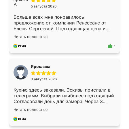
5 августа 2026
Больше всех мне понравилось
предложение от компании Ренессанс от
Елены Сергеевой. Подходяшщая цена и
короткие сроки изготовления. Приехавший
Читать полностью
для замера сотрудник Владислав
предложил по моему эскизу самый
1
подходящий вариант шкафа. Немного его
видоизменил, получилось даже лучше, чем
я хотела.
Ярослава
3 августа 2026
Кухню здесь заказали. Эскизы прислали в
телеграмм. Выбрали наиболее подходящий.
Согласовали день для замера. Через 3
недели кухня была уже готова. Остались
Читать полностью
довольны работой. Спасибо Ренессанс
мебель за качественную работу!