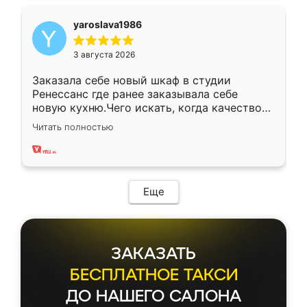
yaroslava1986
3 августа 2026
Заказала себе новый шкаф в студии
Ренессанс где ранее заказывала себе
новую кухню.Чего искать, когда качеством
вполне довольна. Служит кухня уже почти
Читать полностью
два года, нареканий нет.
Еще
ЗАКАЗАТЬ
БЕСПЛАТНОЕ ТАКСИ
ДО НАШЕГО САЛОНА