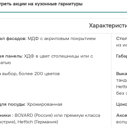
реть акции на кухонные гарнитуры
Характерист
ал фасадов:
МДФ с акриловым покрытием
Сто
из и
я панель:
ХДФ в цвет столешницы или с
Габа
чатью
а выбор, более 200 цветов
Выка
танд
Hett
без 
ля посуды:
Хромированная
Цоко
ники :
BOYARD (Россия) или премиум класса
Аксе
встрия), Hettich (Германия)
волш