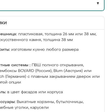
▼
ики
лешница:
пластиковая, толщина 26 мм или 38 мм;
скусственного камня, толщина 38 мм
риты:
изготовим кухню любого размера
тные системы :
ПВШ полного открывания,
ембоксы BOYARD (Россия), Blum (Австрия) или
ich (Германия) с плавным закрыванием дверок или
этой опции
ль:
в цвет фасадов или корпуса
ссуары:
Выкатные корзины, бутылочницы,
ебные уголки, карусели