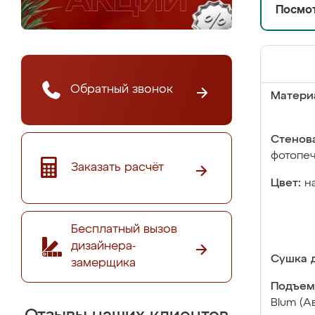
Посмот
Обратный звонок
Матери
Стенова
фотопе
Заказать расчёт
Цвет:
н
Бесплатный вызов
дизайнера-
Сушка д
замерщика
Подъем
Blum (А