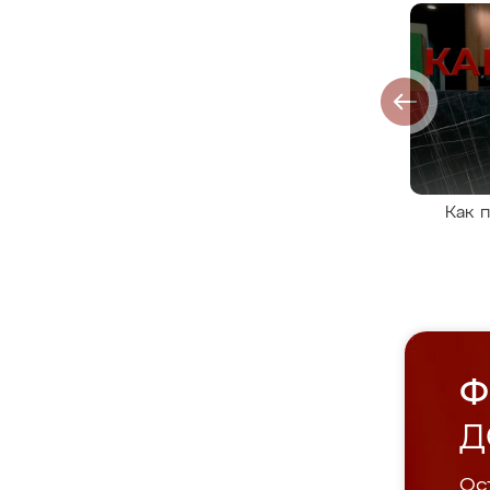
Как 
Ф
Д
Ост