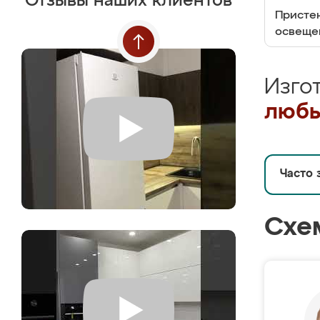
Отзывы наших клиентов
Пристен
освеще
Изго
любы
Часто 
Схе