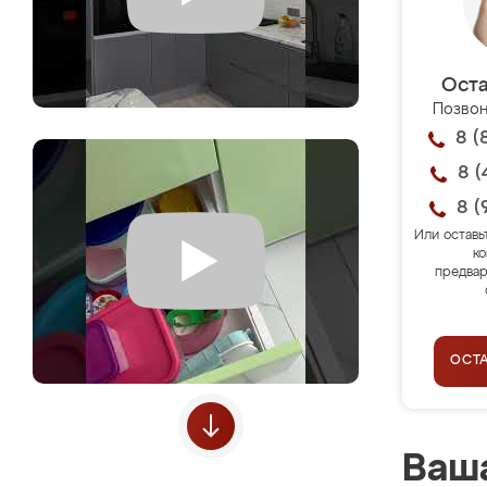
Оста
Позвон
8 (
8 (
8 (
Или оставь
ко
предвар
ОСТ
Ваша