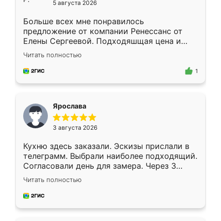
5 августа 2026
Больше всех мне понравилось
предложение от компании Ренессанс от
Елены Сергеевой. Подходяшщая цена и
короткие сроки изготовления. Приехавший
Читать полностью
для замера сотрудник Владислав
предложил по моему эскизу самый
1
подходящий вариант шкафа. Немного его
видоизменил, получилось даже лучше, чем
я хотела.
Ярослава
3 августа 2026
Кухню здесь заказали. Эскизы прислали в
телеграмм. Выбрали наиболее подходящий.
Согласовали день для замера. Через 3
недели кухня была уже готова. Остались
Читать полностью
довольны работой. Спасибо Ренессанс
мебель за качественную работу!