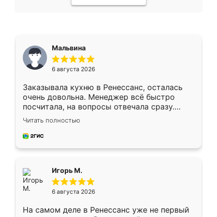
Мальвина
6 августа 2026
Заказывала кухню в Ренессанс, осталась
очень довольна. Менеджер всё быстро
посчитала, на вопросы отвечала сразу.
Замерщик приехал в субботу, подошёл к
Читать полностью
делу со всей ответственностью. Собрали
за день, ребята работали аккуратно, даже
пыли почти не было. Качество отличное,
ящики ходят плавно, ничего не скрипит.
Всё подошло как влитое.
Игорь М.
6 августа 2026
На самом деле в Ренессанс уже не первый