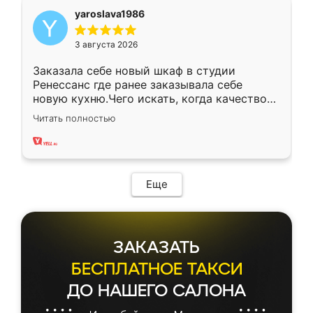
yaroslava1986
3 августа 2026
Заказала себе новый шкаф в студии
Ренессанс где ранее заказывала себе
новую кухню.Чего искать, когда качеством
вполне довольна. Служит кухня уже почти
Читать полностью
два года, нареканий нет.
Еще
ЗАКАЗАТЬ
БЕСПЛАТНОЕ ТАКСИ
ДО НАШЕГО САЛОНА